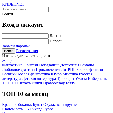
KNIJEK
NET
Войти
Вход в аккаунт
Логин
Пароль
Забыли пароль?
Регистрация
Войти
Или войдите через соц.сети
Жанры
Фантастика
Фэнтези
Попаданцы
Детективы
Романы
Любовное фэнтези
Приключения
ЛитРПГ
Боевое фэнтези
Боевики
Боевая фантастика
Юмор
Мистика
Русская
литература
Детская литература
Триллеры
Ужасы
Киберпанк
ТОП 100
Читать книги
Правообладателям
ТОП 10 за месяц
Красные бокалы. Булат Окуджава и другие
Шансы есть… - Ричард Руссо