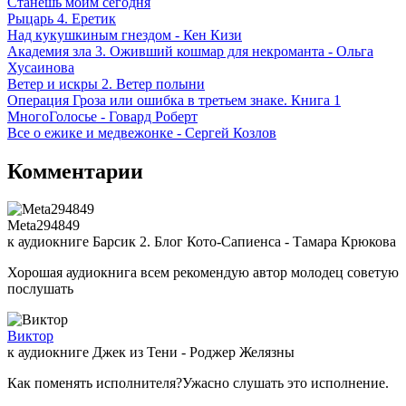
Станешь моим сегодня
Рыцарь 4. Еретик
Над кукушкиным гнездом - Кен Кизи
Академия зла 3. Оживший кошмар для некроманта - Ольга
Хусаинова
Ветер и искры 2. Ветер полыни
Операция Гроза или ошибка в третьем знаке. Книга 1
МногоГолосье - Говард Роберт
Все о ежике и медвежонке - Сергей Козлов
Комментарии
Meta294849
к аудиокниге Барсик 2. Блог Кото-Сапиенса - Тамара Крюкова
Хорошая аудиокнига всем рекомендую автор молодец советую
послушать
Виктор
к аудиокниге Джек из Тени - Роджер Желязны
Как поменять исполнителя?Ужасно слушать это исполнение.