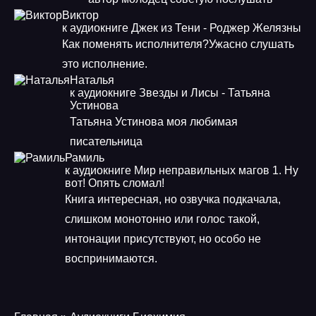
Виктор
к аудиокниге Джек из Тени - Роджер Желязны
Как поменять исполнителя?Ужасно слушать
это исполнение.
Наталья
к аудиокниге Звезды и Лисы - Татьяна
Устинова
Татьяна Устинова моя любимая
писательница
Рамиль
к аудиокниге Мир неправильных магов 1. Ну
вот! Опять сломал!
Книга интересная, но озвучка подкачала,
слишком монотонно или голос такой,
интонации присутствуют, но особо не
воспринимаются.