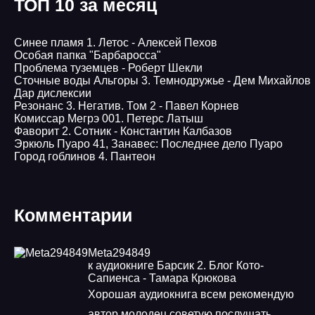
ТОП 10 за месяц
Синее пламя 1. Летос - Алексей Пехов
Особая папка "Барбаросса"
Проблема туземцев - Роберт Шекли
Сточные воды Альгоры 3. Темнодружье - Дем Михайлов
Дар дислексии
Резонанс 3. Негатив. Том 2 - Павел Корнев
Комиссар Мегрэ 001. Петерс Латыш
Фаворит 2. Сотник - Константин Калбазов
Эркюль Пуаро 41, Занавес: Последнее дело Пуаро
Город гоблинов 4. Пантеон
Комментарии
Meta294849
к аудиокниге Барсик 2. Блог Кото-
Сапиенса - Тамара Крюкова
Хорошая аудиокнига всем рекомендую
автор молодец советую послушать