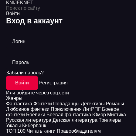
KNIJEK
NET
Войти
Вход в аккаунт
Логин
Пароль
Забыли пароль?
Войти
Регистрация
Или войдите через соц.сети
Жанры
Фантастика
Фэнтези
Попаданцы
Детективы
Романы
Любовное фэнтези
Приключения
ЛитРПГ
Боевое
фэнтези
Боевики
Боевая фантастика
Юмор
Мистика
Русская литература
Детская литература
Триллеры
Ужасы
Киберпанк
ТОП 100
Читать книги
Правообладателям