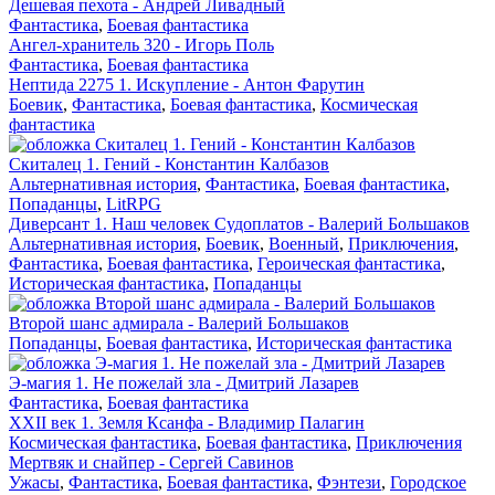
Дешевая пехота - Андрей Ливадный
Фантастика
,
Боевая фантастика
Ангел-хранитель 320 - Игорь Поль
Фантастика
,
Боевая фантастика
Нептида 2275 1. Искупление - Антон Фарутин
Боевик
,
Фантастика
,
Боевая фантастика
,
Космическая
фантастика
Скиталец 1. Гений - Константин Калбазов
Альтернативная история
,
Фантастика
,
Боевая фантастика
,
Попаданцы
,
LitRPG
Диверсант 1. Наш человек Судоплатов - Валерий Большаков
Альтернативная история
,
Боевик
,
Военный
,
Приключения
,
Фантастика
,
Боевая фантастика
,
Героическая фантастика
,
Историческая фантастика
,
Попаданцы
Второй шанс адмирала - Валерий Большаков
Попаданцы
,
Боевая фантастика
,
Историческая фантастика
Э-магия 1. Не пожелай зла - Дмитрий Лазарев
Фантастика
,
Боевая фантастика
XXII век 1. Земля Ксанфа - Владимир Палагин
Космическая фантастика
,
Боевая фантастика
,
Приключения
Мертвяк и снайпер - Сергей Савинов
Ужасы
,
Фантастика
,
Боевая фантастика
,
Фэнтези
,
Городское