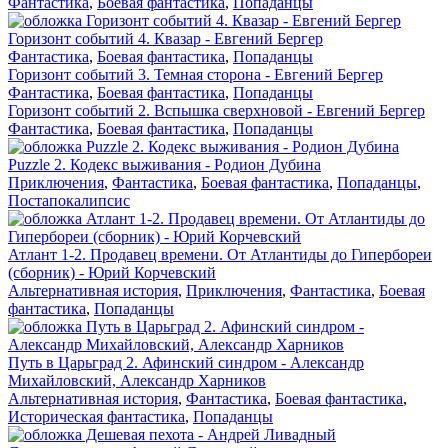
Фантастика
,
Боевая фантастика
,
Попаданцы
Горизонт событий 4. Квазар - Евгений Бергер
Фантастика
,
Боевая фантастика
,
Попаданцы
Горизонт событий 3. Темная сторона - Евгений Бергер
Фантастика
,
Боевая фантастика
,
Попаданцы
Горизонт событий 2. Вспышка сверхновой - Евгений Бергер
Фантастика
,
Боевая фантастика
,
Попаданцы
Puzzle 2. Кодекс выживания - Родион Дубина
Приключения
,
Фантастика
,
Боевая фантастика
,
Попаданцы
,
Постапокалипсис
Атлант 1-2. Продавец времени. От Атлантиды до Гипербореи
(сборник) - Юрий Корчевский
Альтернативная история
,
Приключения
,
Фантастика
,
Боевая
фантастика
,
Попаданцы
Путь в Царьград 2. Афинский синдром - Александр
Михайловский, Александр Харников
Альтернативная история
,
Фантастика
,
Боевая фантастика
,
Историческая фантастика
,
Попаданцы