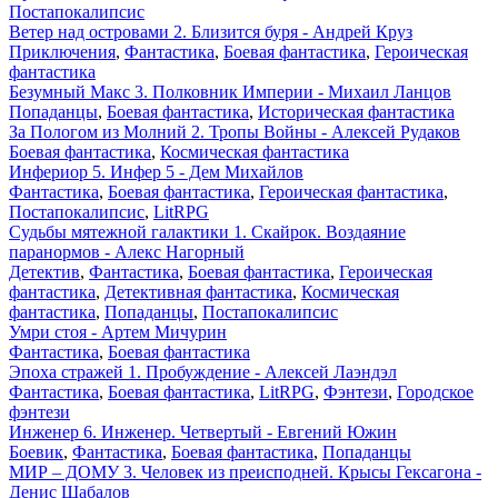
Постапокалипсис
Ветер над островами 2. Близится буря - Андрей Круз
Приключения
,
Фантастика
,
Боевая фантастика
,
Героическая
фантастика
Безумный Макс 3. Полковник Империи - Михаил Ланцов
Попаданцы
,
Боевая фантастика
,
Историческая фантастика
За Пологом из Молний 2. Тропы Войны - Алексей Рудаков
Боевая фантастика
,
Космическая фантастика
Инфериор 5. Инфер 5 - Дем Михайлов
Фантастика
,
Боевая фантастика
,
Героическая фантастика
,
Постапокалипсис
,
LitRPG
Судьбы мятежной галактики 1. Скайрок. Воздаяние
паранормов - Алекс Нагорный
Детектив
,
Фантастика
,
Боевая фантастика
,
Героическая
фантастика
,
Детективная фантастика
,
Космическая
фантастика
,
Попаданцы
,
Постапокалипсис
Умри стоя - Артем Мичурин
Фантастика
,
Боевая фантастика
Эпоха стражей 1. Пробуждение - Алексей Лаэндэл
Фантастика
,
Боевая фантастика
,
LitRPG
,
Фэнтези
,
Городское
фэнтези
Инженер 6. Инженер. Четвертый - Евгений Южин
Боевик
,
Фантастика
,
Боевая фантастика
,
Попаданцы
МИР – ДОМУ 3. Человек из преисподней. Крысы Гексагона -
Денис Шабалов