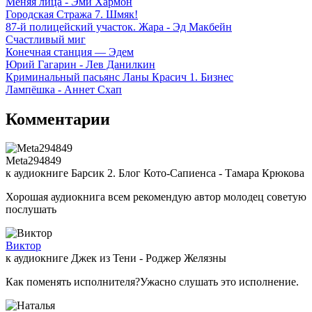
Меняя лица - Эми Хармон
Городская Стража 7. Шмяк!
87-й полицейский участок. Жара - Эд Макбейн
Счастливый миг
Конечная станция — Эдем
Юрий Гагарин - Лев Данилкин
Криминальный пасьянс Ланы Красич 1. Бизнес
Лампёшка - Аннет Схап
Комментарии
Meta294849
к аудиокниге Барсик 2. Блог Кото-Сапиенса - Тамара Крюкова
Хорошая аудиокнига всем рекомендую автор молодец советую
послушать
Виктор
к аудиокниге Джек из Тени - Роджер Желязны
Как поменять исполнителя?Ужасно слушать это исполнение.