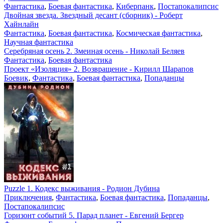
Фантастика
,
Боевая фантастика
,
Киберпанк
,
Постапокалипсис
Двойная звезда. Звездный десант (сборник) - Роберт
Хайнлайн
Фантастика
,
Боевая фантастика
,
Космическая фантастика
,
Научная фантастика
Серебряная осень 2. Змеиная осень - Николай Беляев
Фантастика
,
Боевая фантастика
Проект «Изоляция» 2. Возвращение - Кирилл Шарапов
Боевик
,
Фантастика
,
Боевая фантастика
,
Попаданцы
Puzzle 1. Кодекс выживания - Родион Дубина
Приключения
,
Фантастика
,
Боевая фантастика
,
Попаданцы
,
Постапокалипсис
Горизонт событий 5. Парад планет - Евгений Бергер