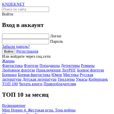
KNIJEK
NET
Войти
Вход в аккаунт
Логин
Пароль
Забыли пароль?
Регистрация
Войти
Или войдите через соц.сети
Жанры
Фантастика
Фэнтези
Попаданцы
Детективы
Романы
Любовное фэнтези
Приключения
ЛитРПГ
Боевое фэнтези
Боевики
Боевая фантастика
Юмор
Мистика
Русская
литература
Детская литература
Триллеры
Ужасы
Киберпанк
ТОП 100
Читать книги
Правообладателям
ТОП 10 за месяц
Возвращение
Мир Нории 4. Жестокая игра. Тень войны