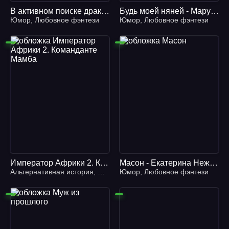
В активном поиске дракона - Анна Одувалова
Будь моей няней - Маруся Хмельная
Юмор
,
Любовное фэнтези
Юмор
,
Любовное фэнтези
Император Африки 2. Команданте Мамба - Алексей Птица
Масон - Екатерина Неженцева
Альтернативная история
,
Попаданцы
Юмор
,
,
Юмор
Любовное фэнтези
,
Фантастика