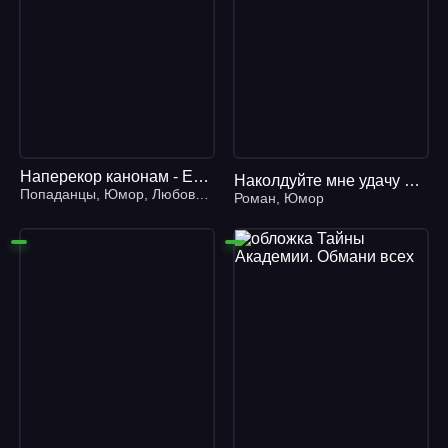
Наперекор канонам - Елена Малиновская
Наколдуйте мне удачу 2. Предсказание для босса
Попаданцы
,
Юмор
,
Любовное фэнтези
Роман
,
Юмор