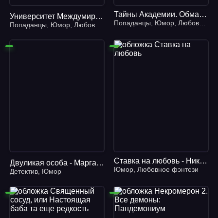
Тайны Академии. Обмани всех
Университет Междумирья 3. Не спрашивай, зачем я здесь
Попаданцы
,
Юмор
,
Любовное фэнтези
Попаданцы
,
Юмор
,
Любовное фэнтези
Ставка на любовь - Ника Ёрш
Двуликая особа - Маргарита Южина
Юмор
,
Любовное фэнтези
Детектив
,
Юмор