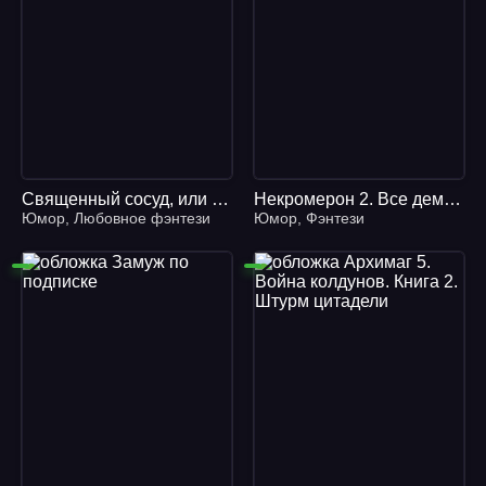
Священный сосуд, или Настоящая баба та еще редкость
Некромерон 2. Все демоны: Пандемониум - Виктория Угрюмова
Юмор
,
Любовное фэнтези
Юмор
,
Фэнтези