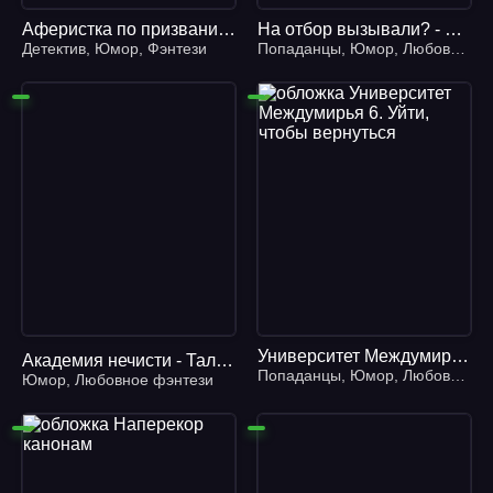
Аферистка по призванию 2 - Надежда Мамаева
На отбор вызывали? - Ольга Коротаева, Надежда Олешкевич
Детектив
,
Юмор
,
Фэнтези
Попаданцы
,
Юмор
,
Любовное фэнтези
Университет Междумирья 6. Уйти, чтобы вернуться
Академия нечисти - Тальяна Орлова
Попаданцы
,
Юмор
,
Любовное фэнтези
Юмор
,
Любовное фэнтези