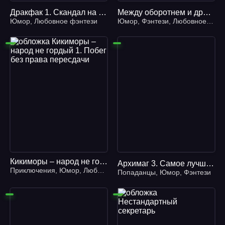
Дракфак 1. Скандал на драконьем факультете
Между оборотнем и драконом - Алина Углицкая
Юмор
,
Любовное фэнтези
Юмор
,
Фэнтези
,
Любовное фэнтези
Кикиморы – народ не гордый 1. Побег без права пересдачи
Архимаг 3. Самое лучшее оружие
Приключения
,
Юмор
,
Любовное фэнтези
Попаданцы
,
Юмор
,
Фэнтези