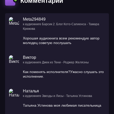
Комментарии
Meta294849
к аудиокниге Барсик 2. Блог Кото-Сапиенса - Тамара
Крюкова
Хорошая аудиокнига всем рекомендую автор
молодец советую послушать
Виктор
к аудиокниге Джек из Тени - Роджер Желязны
Как поменять исполнителя?Ужасно слушать это
исполнение.
Наталья
к аудиокниге Звезды и Лисы - Татьяна Устинова
Татьяна Устинова моя любимая писательница