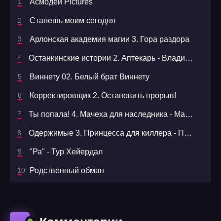
Асмодей Pictures
Станешь моим сегодня
Арлонская академия магии 3. Гора раздора
Останкинские истории 2. Аптекарь - Владимир Орлов
Виннету 02. Белый брат Виннету
Корректировщик 2. Остановить прорыв!
Ты попала! 4. Мачеха для наследника - Матильда Старр
Одержимые 3. Принцесса для киллера - Принцесса для киллера - Анна Гур
"Ра" - Тур Хейердал
Родственный обман