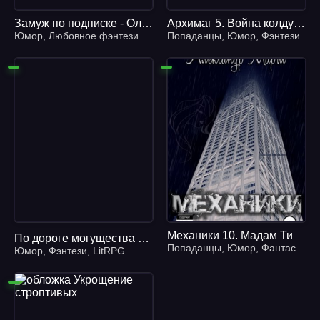
Замуж по подписке - Ольга Пашнина, Анна Одувалова
Архимаг 5. Война колдунов. Книга 2. Штурм цитадели
Юмор
,
Любовное фэнтези
Попаданцы
,
Юмор
,
Фэнтези
Механики 10. Мадам Ти
По дороге могущества 1. Возрождение - Алан Нукланд
Попаданцы
,
Юмор
,
Фантастика
Юмор
,
Фэнтези
,
LitRPG