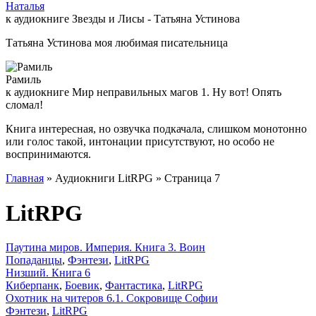
Наталья
к аудиокниге Звезды и Лисы - Татьяна Устинова
Татьяна Устинова моя любимая писательница
Рамиль
к аудиокниге Мир неправильных магов 1. Ну вот! Опять
сломал!
Книга интересная, но озвучка подкачала, слишком монотонно
или голос такой, интонации присутствуют, но особо не
воспринимаются.
Главная
» Аудиокниги LitRPG » Страница 7
LitRPG
Паутина миров. Империя. Книга 3. Воин
Попаданцы
,
Фэнтези
,
LitRPG
Низший. Книга 6
Киберпанк
,
Боевик
,
Фантастика
,
LitRPG
Охотник на читеров 6.1. Сокровище Софии
Фэнтези
,
LitRPG