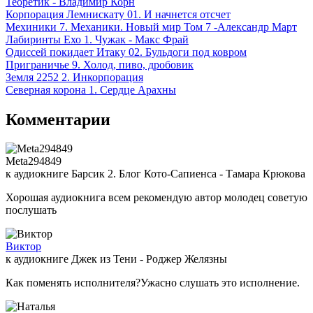
Теоретик - Владимир Корн
Корпорация Лемнискату 01. И начнется отсчет
Мехиники 7. Механики. Новый мир Том 7 -Александр Март
Лабиринты Ехо 1. Чужак - Макс Фрай
Одиссей покидает Итаку 02. Бульдоги под ковром
Приграничье 9. Холод, пиво, дробовик
Земля 2252 2. Инкорпорация
Северная корона 1. Сердце Арахны
Комментарии
Meta294849
к аудиокниге Барсик 2. Блог Кото-Сапиенса - Тамара Крюкова
Хорошая аудиокнига всем рекомендую автор молодец советую
послушать
Виктор
к аудиокниге Джек из Тени - Роджер Желязны
Как поменять исполнителя?Ужасно слушать это исполнение.