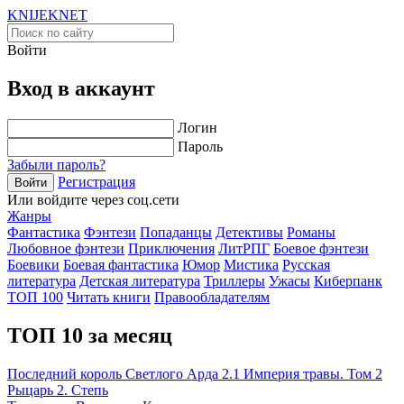
KNIJEK
NET
Войти
Вход в аккаунт
Логин
Пароль
Забыли пароль?
Регистрация
Войти
Или войдите через соц.сети
Жанры
Фантастика
Фэнтези
Попаданцы
Детективы
Романы
Любовное фэнтези
Приключения
ЛитРПГ
Боевое фэнтези
Боевики
Боевая фантастика
Юмор
Мистика
Русская
литература
Детская литература
Триллеры
Ужасы
Киберпанк
ТОП 100
Читать книги
Правообладателям
ТОП 10 за месяц
Последний король Светлого Арда 2.1 Империя травы. Том 2
Рыцарь 2. Степь