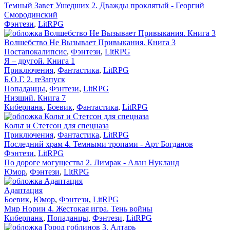
Темный Завет Ушедших 2. Дважды проклятый - Георгий
Смородинский
Фэнтези
,
LitRPG
Волшебство Не Вызывает Привыкания. Книга 3
Постапокалипсис
,
Фэнтези
,
LitRPG
Я – другой. Книга 1
Приключения
,
Фантастика
,
LitRPG
Б.О.Г. 2. reЗапуск
Попаданцы
,
Фэнтези
,
LitRPG
Низший. Книга 7
Киберпанк
,
Боевик
,
Фантастика
,
LitRPG
Кольт и Стетсон для спецназа
Приключения
,
Фантастика
,
LitRPG
Последний храм 4. Темными тропами - Арт Богданов
Фэнтези
,
LitRPG
По дороге могущества 2. Лимрак - Алан Нукланд
Юмор
,
Фэнтези
,
LitRPG
Адаптация
Боевик
,
Юмор
,
Фэнтези
,
LitRPG
Мир Нории 4. Жестокая игра. Тень войны
Киберпанк
,
Попаданцы
,
Фэнтези
,
LitRPG