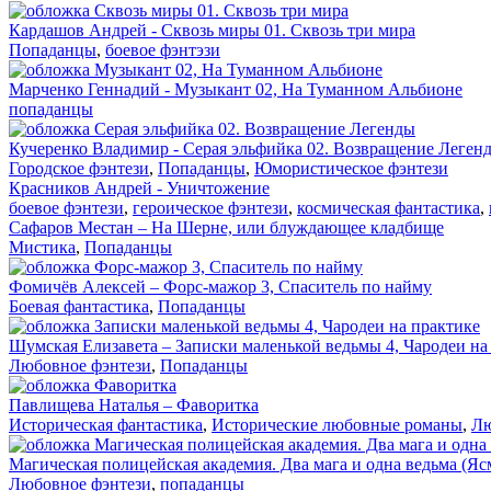
Кардашов Андрей - Сквозь миры 01. Сквозь три мира
Попаданцы
,
боевое фэнтэзи
Марченко Геннадий - Музыкант 02, На Туманном Альбионе
попаданцы
Кучеренко Владимир - Серая эльфийка 02. Возвращение Леген
Городское фэнтези
,
Попаданцы
,
Юмористическое фэнтези
Красников Андрей - Уничтожение
боевое фэнтези
,
героическое фэнтези
,
космическая фантастика
,
Сафаров Местан – На Шерне, или блуждающее кладбище
Мистика
,
Попаданцы
Фомичёв Алексей – Форс-мажор 3, Спаситель по найму
Боевая фантастика
,
Попаданцы
Шумская Елизавета – Записки маленькой ведьмы 4, Чародеи на
Любовное фэнтези
,
Попаданцы
Павлищева Наталья – Фаворитка
Историческая фантастика
,
Исторические любовные романы
,
Лю
Магическая полицейская академия. Два мага и одна ведьма (Я
Любовное фэнтези
,
попаданцы