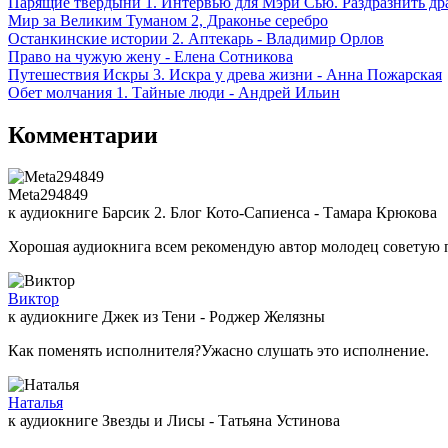
Парящие твердыни 1. Интервью для Мэри Сью. Раздразнить др
Мир за Великим Туманом 2, Драконье серебро
Останкинские истории 2. Аптекарь - Владимир Орлов
Право на чужую жену - Елена Сотникова
Путешествия Искры 3. Искра у древа жизни - Анна Пожарская
Обет молчания 1. Тайные люди - Андрей Ильин
Комментарии
Meta294849
к аудиокниге Барсик 2. Блог Кото-Сапиенса - Тамара Крюкова
Хорошая аудиокнига всем рекомендую автор молодец советую 
Виктор
к аудиокниге Джек из Тени - Роджер Желязны
Как поменять исполнителя?Ужасно слушать это исполнение.
Наталья
к аудиокниге Звезды и Лисы - Татьяна Устинова