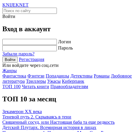
KNIJEK
NET
Войти
Вход в аккаунт
Логин
Пароль
Забыли пароль?
Регистрация
Войти
Или войдите через соц.сети
Жанры
Фантастика
Фэнтези
Попаданцы
Детективы
Романы
Любовное
литература
Триллеры
Ужасы
Киберпанк
ТОП 100
Читать книги
Правообладателям
ТОП 10 за месяц
Зекамерон XX века
Теневой путь 2. Скрываясь в тени
Священный сосуд, или Настоящая баба та еще редкость
Детский Плутарх. Всемирная история в лицах