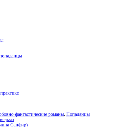
ды
попаданцы
 практике
бовно-фантастические романы
,
Попаданцы
смина Сапфир)