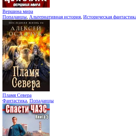
Вершина мира
Попаданцы
,
Альтернативная история
,
Историческая фантастик
Пламя Севера
Фантастика
,
Попаданцы