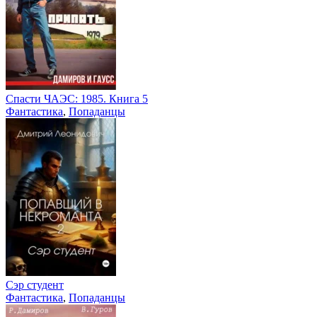
Спасти ЧАЭС: 1985. Книга 5
Фантастика
,
Попаданцы
Сэр студент
Фантастика
,
Попаданцы