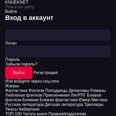
KNIJEK
NET
Войти
Вход в аккаунт
Логин
Пароль
Забыли пароль?
Войти
Регистрация
Или войдите через соц.сети
Жанры
Фантастика
Фэнтези
Попаданцы
Детективы
Романы
Любовное фэнтези
Приключения
ЛитРПГ
Боевое
фэнтези
Боевики
Боевая фантастика
Юмор
Мистика
Русская литература
Детская литература
Триллеры
Ужасы
Киберпанк
ТОП 100
Читать книги
Правообладателям