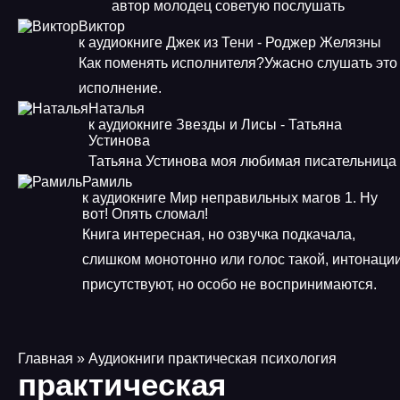
автор молодец советую послушать
Виктор
к аудиокниге Джек из Тени - Роджер Желязны
Как поменять исполнителя?Ужасно слушать это
исполнение.
Наталья
к аудиокниге Звезды и Лисы - Татьяна
Устинова
Татьяна Устинова моя любимая писательница
Рамиль
к аудиокниге Мир неправильных магов 1. Ну
вот! Опять сломал!
Книга интересная, но озвучка подкачала,
слишком монотонно или голос такой, интонаци
присутствуют, но особо не воспринимаются.
Главная
» Аудиокниги практическая психология
практическая