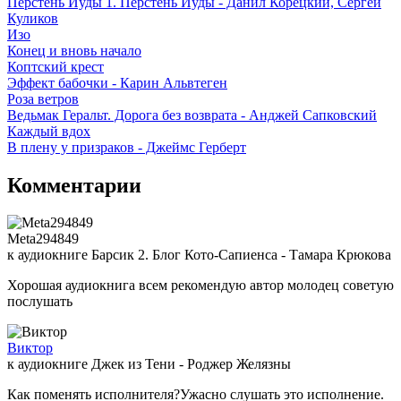
Перстень Иуды 1. Перстень Иуды - Данил Корецкий, Сергей
Куликов
Изо
Конец и вновь начало
Коптский крест
Эффект бабочки - Карин Альвтеген
Роза ветров
Ведьмак Геральт. Дорога без возврата - Анджей Сапковский
Каждый вдох
В плену у призраков - Джеймс Герберт
Комментарии
Meta294849
к аудиокниге Барсик 2. Блог Кото-Сапиенса - Тамара Крюкова
Хорошая аудиокнига всем рекомендую автор молодец советую
послушать
Виктор
к аудиокниге Джек из Тени - Роджер Желязны
Как поменять исполнителя?Ужасно слушать это исполнение.