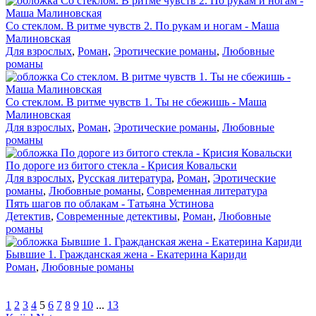
Со стеклом. В ритме чувств 2. По рукам и ногам - Маша
Малиновская
Для взрослых
,
Роман
,
Эротические романы
,
Любовные
романы
Со стеклом. В ритме чувств 1. Ты не сбежишь - Маша
Малиновская
Для взрослых
,
Роман
,
Эротические романы
,
Любовные
романы
По дороге из битого стекла - Крисия Ковальски
Для взрослых
,
Русская литература
,
Роман
,
Эротические
романы
,
Любовные романы
,
Современная литература
Пять шагов по облакам - Татьяна Устинова
Детектив
,
Современные детективы
,
Роман
,
Любовные
романы
Бывшие 1. Гражданская жена - Екатерина Кариди
Роман
,
Любовные романы
1
2
3
4
5
6
7
8
9
10
...
13