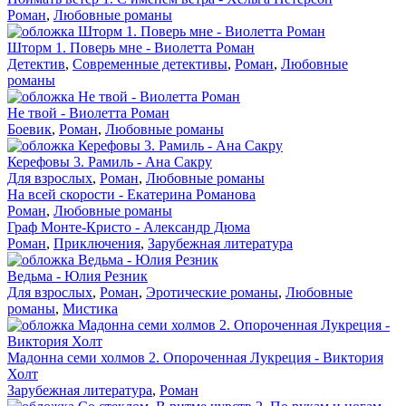
Роман
,
Любовные романы
Шторм 1. Поверь мне - Виолетта Роман
Детектив
,
Современные детективы
,
Роман
,
Любовные
романы
Не твой - Виолетта Роман
Боевик
,
Роман
,
Любовные романы
Керефовы 3. Рамиль - Ана Сакру
Для взрослых
,
Роман
,
Любовные романы
На всей скорости - Екатерина Романова
Роман
,
Любовные романы
Граф Монте-Кристо - Александр Дюма
Роман
,
Приключения
,
Зарубежная литература
Ведьма - Юлия Резник
Для взрослых
,
Роман
,
Эротические романы
,
Любовные
романы
,
Мистика
Мадонна семи холмов 2. Опороченная Лукреция - Виктория
Холт
Зарубежная литература
,
Роман