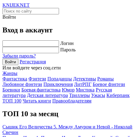
KNIJEK
NET
Войти
Вход в аккаунт
Логин
Пароль
Забыли пароль?
Регистрация
Войти
Или войдите через соц.сети
Жанры
Фантастика
Фэнтези
Попаданцы
Детективы
Романы
Любовное фэнтези
Приключения
ЛитРПГ
Боевое фэнтези
Боевики
Боевая фантастика
Юмор
Мистика
Русская
литература
Детская литература
Триллеры
Ужасы
Киберпанк
ТОП 100
Читать книги
Правообладателям
ТОП 10 за месяц
Сыщик Его Величества 5. Между Амуром и Невой - Николай
Свечин