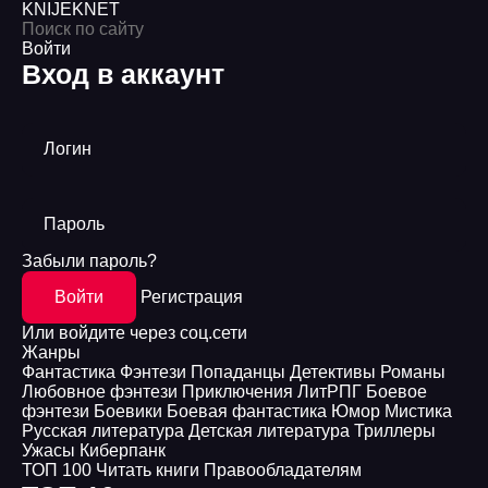
KNIJEK
NET
Войти
Вход в аккаунт
Логин
Пароль
Забыли пароль?
Войти
Регистрация
Или войдите через соц.сети
Жанры
Фантастика
Фэнтези
Попаданцы
Детективы
Романы
Любовное фэнтези
Приключения
ЛитРПГ
Боевое
фэнтези
Боевики
Боевая фантастика
Юмор
Мистика
Русская литература
Детская литература
Триллеры
Ужасы
Киберпанк
ТОП 100
Читать книги
Правообладателям