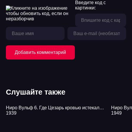
Введите код с
17
картинки:
18
19
20
21
Добавить комментарий
22
23
24
Слушайте также
25
26
Ниро Вульф 6. Где Цезарь кровью истекал… - Рекс Стаут
1939
1949
27
28