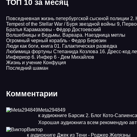
ТОП 10 за месяц
Повседневная жизнь петербургской сыскной полиции 2.
Tempest of the Stellar War / Буря звездной войны 9, Пер
Братья Карамазовы - Фёдор Достоевский
Волшебницы и Ведьмы. Варвара. Наездница метлы
Огромный черный корабль - Федор Березин
Люди как боги, книга 01. Галактическая разведка
Любимица фортуны Степанида Козлова 16. Дресс-код ле
Инфериор 6. Инфер 6 - Дем Михайлов
Жизнь и учение Конфуция
Последний шаман
Комментарии
Meta294849
к аудиокниге Барсик 2. Блог Кото-Сапиенс
Хорошая аудиокнига всем рекомендую авт
Виктор
к аудиокниге Джек из Тени - Роджер Желязны