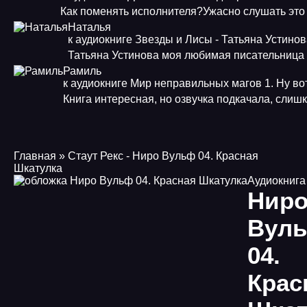
Как поменять исполнителя?Ужасно слушать это
Наталья
к аудиокниге Звезды и Лисы - Татьяна Устино
Татьяна Устинова моя любимая писательница
Рамиль
к аудиокниге Мир неправильных магов 1. Ну во
Книга интересная, но озвучка подкачала, слиш
Главная
» Стаут Рекс - Ниро Вульф 04. Красная
Шкатулка
Аудиокнига
Нир
Вул
04.
Крас