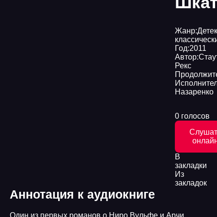
Шкат
Жанр:
Дете
классическ
Год:
2011
Автор:
Стау
Рекс
Продолжите
Исполнител
Назаренко
0 голосов
Слушат
онлай
В
закладки
Из
закладок
Аннотация к аудиокниге
Один из первых романов о Ниро Вульфе и Арчи