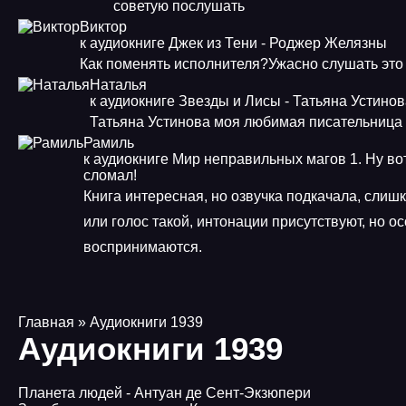
советую послушать
Виктор
к аудиокниге Джек из Тени - Роджер Желязны
Как поменять исполнителя?Ужасно слушать это
Наталья
к аудиокниге Звезды и Лисы - Татьяна Устино
Татьяна Устинова моя любимая писательница
Рамиль
к аудиокниге Мир неправильных магов 1. Ну во
сломал!
Книга интересная, но озвучка подкачала, слиш
или голос такой, интонации присутствуют, но о
воспринимаются.
Главная
» Аудиокниги 1939
Аудиокниги 1939
Планета людей - Антуан де Сент-Экзюпери