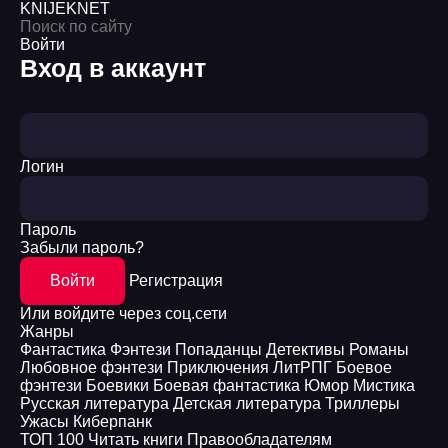
KNIJEK
NET
Войти
Вход в аккаунт
Логин
Пароль
Забыли пароль?
Войти
Регистрация
Или войдите через соц.сети
Жанры
Фантастика
Фэнтези
Попаданцы
Детективы
Романы
Любовное фэнтези
Приключения
ЛитРПГ
Боевое
фэнтези
Боевики
Боевая фантастика
Юмор
Мистика
Русская литература
Детская литература
Триллеры
Ужасы
Киберпанк
ТОП 100
Читать книги
Правообладателям