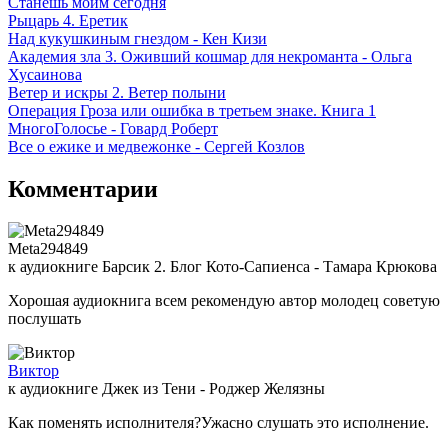
Станешь моим сегодня
Рыцарь 4. Еретик
Над кукушкиным гнездом - Кен Кизи
Академия зла 3. Оживший кошмар для некроманта - Ольга
Хусаинова
Ветер и искры 2. Ветер полыни
Операция Гроза или ошибка в третьем знаке. Книга 1
МногоГолосье - Говард Роберт
Все о ежике и медвежонке - Сергей Козлов
Комментарии
Meta294849
к аудиокниге Барсик 2. Блог Кото-Сапиенса - Тамара Крюкова
Хорошая аудиокнига всем рекомендую автор молодец советую
послушать
Виктор
к аудиокниге Джек из Тени - Роджер Желязны
Как поменять исполнителя?Ужасно слушать это исполнение.