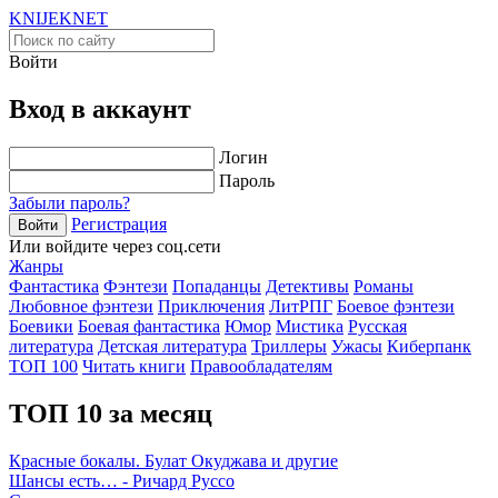
KNIJEK
NET
Войти
Вход в аккаунт
Логин
Пароль
Забыли пароль?
Регистрация
Войти
Или войдите через соц.сети
Жанры
Фантастика
Фэнтези
Попаданцы
Детективы
Романы
Любовное фэнтези
Приключения
ЛитРПГ
Боевое фэнтези
Боевики
Боевая фантастика
Юмор
Мистика
Русская
литература
Детская литература
Триллеры
Ужасы
Киберпанк
ТОП 100
Читать книги
Правообладателям
ТОП 10 за месяц
Красные бокалы. Булат Окуджава и другие
Шансы есть… - Ричард Руссо