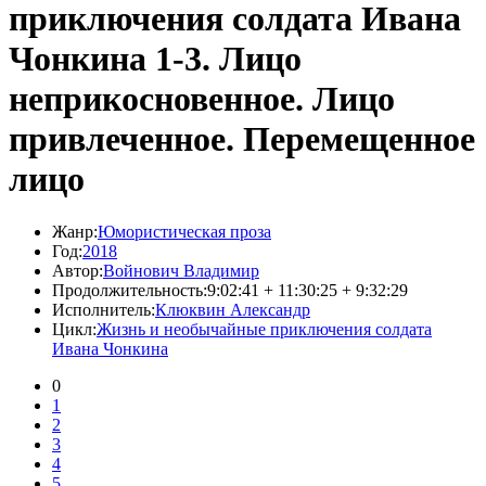
приключения солдата Ивана
Чонкина 1-3. Лицо
неприкосновенное. Лицо
привлеченное. Перемещенное
лицо
Жанр:
Юмористическая проза
Год:
2018
Автор:
Войнович Владимир
Продолжительность:
9:02:41 + 11:30:25 + 9:32:29
Исполнитель:
Клюквин Александр
Цикл:
Жизнь и необычайные приключения солдата
Ивана Чонкина
0
1
2
3
4
5