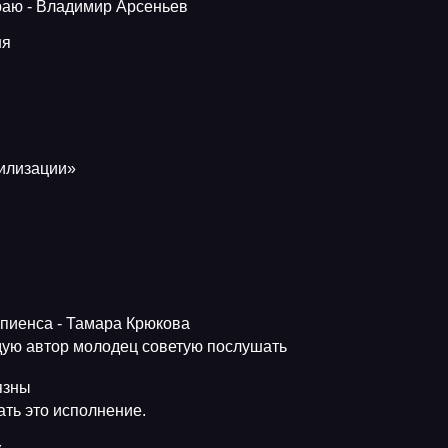
краю - Владимир Арсеньев
ня
вилизации»
апиенса - Тамара Крюкова
ую автор молодец советую послушать
язны
ть это исполнение.