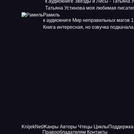
к аудиокниге Звезды и Лисы - Татьяна 
Татьяна Устинова моя любимая писат
Рамиль
к аудиокниге Мир неправильных магов 1.
Книга интересная, но озвучка подкачала
Knijek
Net
Жанры
Авторы
Чтецы
Циклы
Поддержка
Правообладателям
Контакты