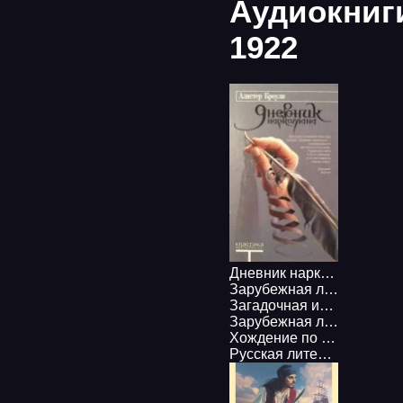
Аудиокниг
1922
Дневник наркомана - Алистер Кроули
Зарубежная литература
Загадочная история Бенджамина Баттона - Фрэнсис Скотт Фицджеральд
Зарубежная литература
,
Хождение по мукам - Алексей Толстой
Русская литература
,
Клас