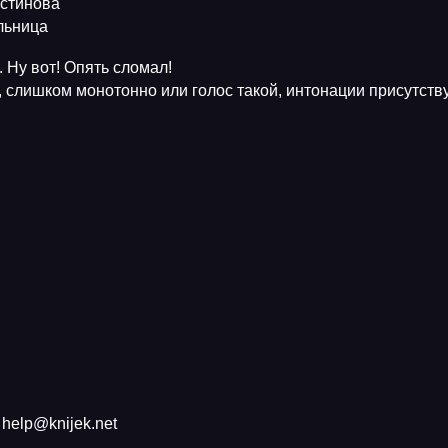
Устинова
ельница
 Ну вот! Опять сломал!
, слишком монотонно или голос такой, интонации присутств
help@knijek.net