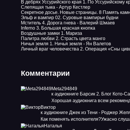
В дебрях Уссурийского края 1. По Уссурийскому 
Слепящая тьма - Артур Кестлер
Секретное досье. Новые страницы. 8 Память кам
Эльф и вампир 02. Суровые вампирьи будни
Мститель 4. Дорога гнева - Валерий Шмаев
Inferno 3. Большая красная кнопка
Воздушные замки 1. Мариза
Палитра любви 2. Страсть цвета манго
Ничья земля 1. Ничья земля - Ян Валетов
Личный враг человечества 2. Операция «Сны ци
Комментарии
Meta294849
к аудиокниге Барсик 2. Блог Кото-С
Хорошая аудиокнига всем рекоменд
Виктор
к аудиокниге Джек из Тени - Роджер Жел
Как поменять исполнителя?Ужасно слуша
Наталья