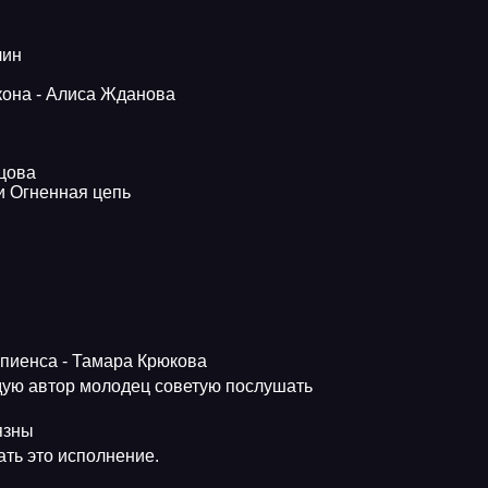
лин
кона - Алиса Жданова
ьцова
и Огненная цепь
апиенса - Тамара Крюкова
ую автор молодец советую послушать
язны
ть это исполнение.