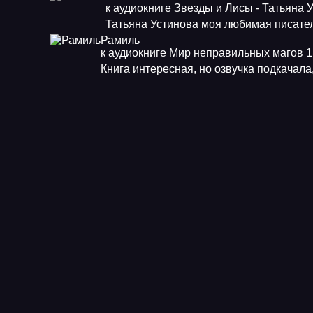
к аудиокниге Звезды и Лисы - Татьяна 
Татьяна Устинова моя любимая писат
Рамиль
к аудиокниге Мир неправильных магов 1.
Книга интересная, но озвучка подкачала