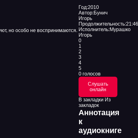
Год:
2010
Автор:
Бунич
Игорь
Продолжительность:
21:46
Исполнитель:
Мурашко
уют, но особо не воспринимаются.
Игорь
0
1
2
3
4
5
0 голосов
Слушать
онлайн
В закладки
Из
закладок
Аннотация
к
аудиокниге