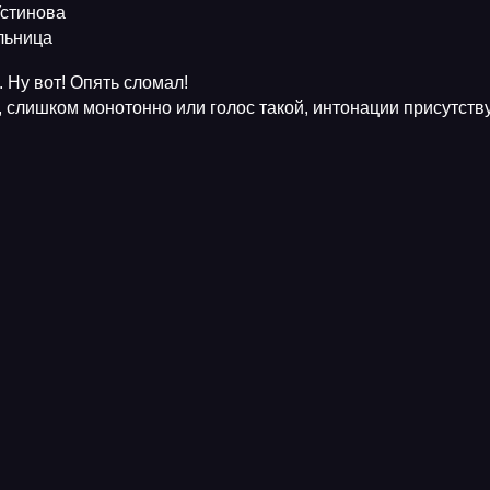
Устинова
ельница
 Ну вот! Опять сломал!
, слишком монотонно или голос такой, интонации присутств