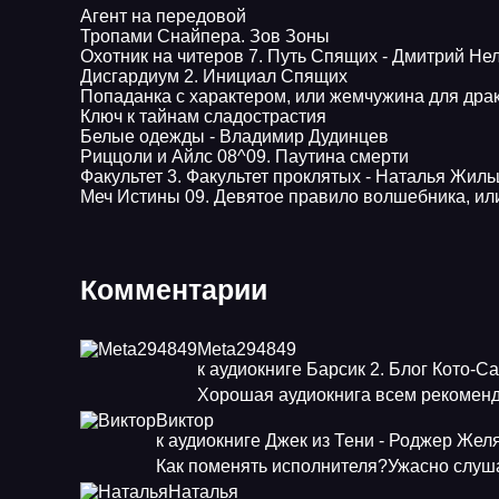
Агент на передовой
Тропами Снайпера. Зов Зоны
Охотник на читеров 7. Путь Спящих - Дмитрий Не
Дисгардиум 2. Инициал Спящих
Попаданка с характером, или жемчужина для дра
Ключ к тайнам сладострастия
Белые одежды - Владимир Дудинцев
Pиццоли и Айлс 08^09. Паутина смерти
Факультет 3. Факультет проклятых - Наталья Жил
Меч Истины 09. Девятое правило волшебника, ил
Комментарии
Meta294849
к аудиокниге Барсик 2. Блог Кото-С
Хорошая аудиокнига всем рекоменд
Виктор
к аудиокниге Джек из Тени - Роджер Жел
Как поменять исполнителя?Ужасно слуша
Наталья