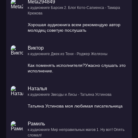
Meta294849
к аудиокниге Барсик 2. Блог Кото-Сапиенса - Тамара
Крюкова
Хорошая аудиокнига всем рекомендую автор
молодец советую послушать
Виктор
к аудиокниге Джек из Тени - Роджер Желязны
Как поменять исполнителя?Ужасно слушать это
исполнение.
Наталья
к аудиокниге Звезды и Лисы - Татьяна Устинова
Татьяна Устинова моя любимая писательница
Рамиль
к аудиокниге Мир неправильных магов 1. Ну вот! Опять
сломал!