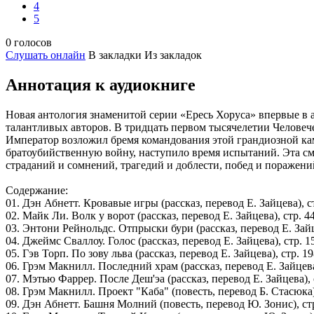
4
5
0 голосов
Слушать онлайн
В закладки
Из закладок
Аннотация к аудиокниге
Новая антология знаменитой серии «Ересь Хоруса» впервые в а
талантливых авторов. В тридцать первом тысячелетии Человеч
Император возложил бремя командования этой грандиозной кам
братоубийственную войну, наступило время испытаний. Эта сму
страданий и сомнений, трагедий и доблести, побед и поражен
Содержание:
01. Дэн Абнетт. Кровавые игры (рассказ, перевод Е. Зайцева), с
02. Майк Ли. Волк у ворот (рассказ, перевод Е. Зайцева), стр. 4
03. Энтони Рейнольдс. Отпрыски бури (рассказ, перевод Е. Зайц
04. Джеймс Сваллоу. Голос (рассказ, перевод Е. Зайцева), стр. 1
05. Гэв Торп. По зову льва (рассказ, перевод Е. Зайцева), стр. 1
06. Грэм Макнилл. Последний храм (рассказ, перевод Е. Зайцева
07. Мэтью Фаррер. После Деш'эа (рассказ, перевод Е. Зайцева), 
08. Грэм Макнилл. Проект "Каба" (повесть, перевод Б. Стасюка)
09. Дэн Абнетт. Башня Молний (повесть, перевод Ю. Зонис), ст