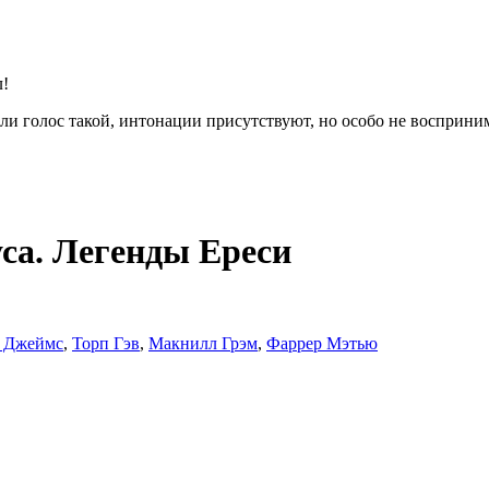
л!
или голос такой, интонации присутствуют, но особо не восприн
са. Легенды Ереси
 Джеймс
,
Торп Гэв
,
Макнилл Грэм
,
Фаррер Мэтью