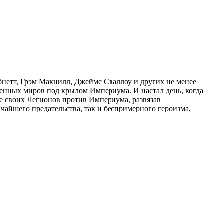
бнетт, Грэм Макнилл, Джеймс Сваллоу и других не менее
ненных миров под крылом Империума. И настал день, когда
е своих Легионов против Империума, развязав
чайшего предательства, так и беспримерного героизма,