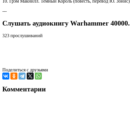
10. Грэм Макнилл. Темный Король (повесть, перевод Ю. Зонис),
---
Слушать аудиокнигу Warhammer 40000. 
323 прослушиваний
Поделиться с друзьями
Комментарии