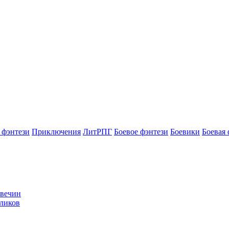
 фэнтези
Приключения
ЛитРПГ
Боевое фэнтези
Боевики
Боевая 
Свечин
уликов