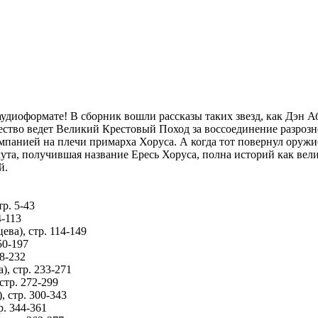
удиоформате! В сборник вошли рассказы таких звезд, как Дэн А
ество ведет Великий Крестовый Поход за воссоединение разроз
панией на плечи примарха Хоруса. А когда тот повернул оружи
та, получившая название Ересь Хоруса, полна историй как вели
ий.
тр. 5-43
4-113
ева), стр. 114-149
50-197
98-232
), стр. 233-271
стр. 272-299
, стр. 300-343
р. 344-361