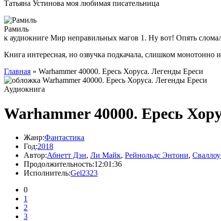
Татьяна Устинова моя любимая писательница
Рамиль
к аудиокниге Мир неправильных магов 1. Ну вот! Опять слома
Книга интересная, но озвучка подкачала, слишком монотонно 
Главная
» Warhammer 40000. Ересь Хоруса. Легенды Ереси
Аудиокнига
Warhammer 40000. Ересь Хору
Жанр:
Фантастика
Год:
2018
Автор:
Абнетт Дэн
,
Ли Майк
,
Рейнольдс Энтони
,
Сваллоу
Продолжительность:
12:01:36
Исполнитель:
Gel2323
0
1
2
3