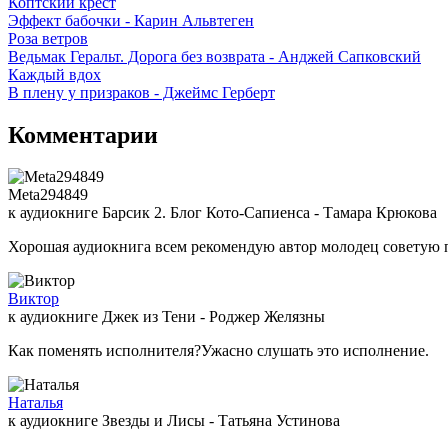
Коптский крест
Эффект бабочки - Карин Альвтеген
Роза ветров
Ведьмак Геральт. Дорога без возврата - Анджей Сапковский
Каждый вдох
В плену у призраков - Джеймс Герберт
Комментарии
Meta294849
к аудиокниге Барсик 2. Блог Кото-Сапиенса - Тамара Крюкова
Хорошая аудиокнига всем рекомендую автор молодец советую 
Виктор
к аудиокниге Джек из Тени - Роджер Желязны
Как поменять исполнителя?Ужасно слушать это исполнение.
Наталья
к аудиокниге Звезды и Лисы - Татьяна Устинова