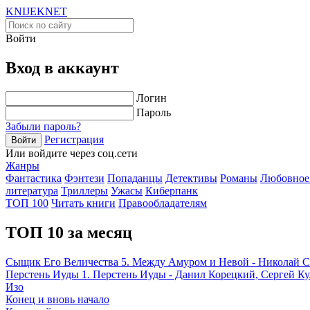
KNIJEK
NET
Войти
Вход в аккаунт
Логин
Пароль
Забыли пароль?
Регистрация
Войти
Или войдите через соц.сети
Жанры
Фантастика
Фэнтези
Попаданцы
Детективы
Романы
Любовное
литература
Триллеры
Ужасы
Киберпанк
ТОП 100
Читать книги
Правообладателям
ТОП 10 за месяц
Сыщик Его Величества 5. Между Амуром и Невой - Николай 
Перстень Иуды 1. Перстень Иуды - Данил Корецкий, Сергей К
Изо
Конец и вновь начало