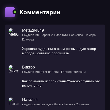
51
Комментарии
52
53
Meta294849
54
к аудиокниге Барсик 2. Блог Кото-Сапиенса - Тамара
Крюкова
55
Хорошая аудиокнига всем рекомендую автор
56
молодец советую послушать
57
Виктор
к аудиокниге Джек из Тени - Роджер Желязны
Как поменять исполнителя?Ужасно слушать это
исполнение.
Наталья
к аудиокниге Звезды и Лисы - Татьяна Устинова