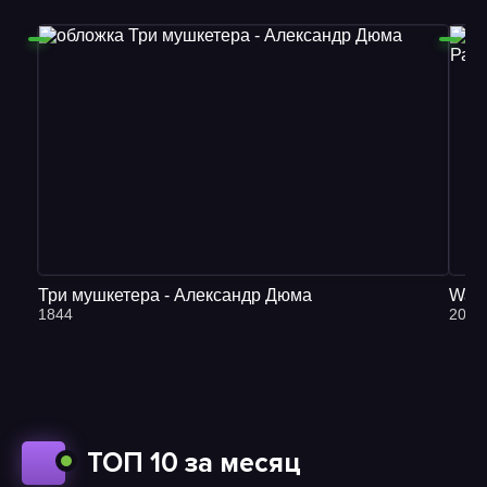
28
29
30
31
32
33
34
Три мушкетера - Александр Дюма
Warh
1844
2018
35
36
37
38
ТОП 10 за месяц