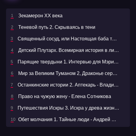
39
40
Зекамерон XX века
41
Теневой путь 2. Скрываясь в тени
42
Священный сосуд, или Настоящая баба та еще редкость
43
Детский Плутарх. Всемирная история в лицах
44
Парящие твердыни 1. Интервью для Мэри Сью. Раздразнить дракона - Надежда Мамаева
45
Мир за Великим Туманом 2, Драконье серебро
46
Останкинские истории 2. Аптекарь - Владимир Орлов
47
Право на чужую жену - Елена Сотникова
48
Путешествия Искры 3. Искра у древа жизни - Анна Пожарская
49
Обет молчания 1. Тайные люди - Андрей Ильин
50