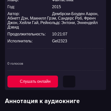
Год:
2015
Автор:
Дембрски-Боуден Аарон
,
Абнетт Дэн
,
Макнилл Грэм
,
Сандерс Роб
,
Френч
Джон
,
Хейли Гай
,
Рейнольдс Энтони
,
Эннендейл
Дэвид
Продолжительность:
10:21:07
Исполнитель:
Gel2323
0 голосов
Слушать онлайн
Аннотация к аудиокниге