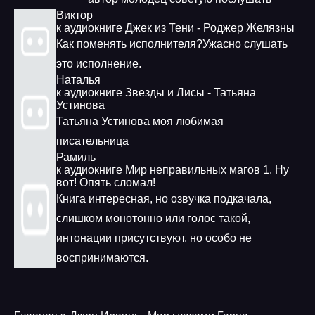
Виктор
к аудиокниге Джек из Тени - Роджер Желязны
Как поменять исполнителя?Ужасно слушать
это исполнение.
Наталья
к аудиокниге Звезды и Лисы - Татьяна
Устинова
Татьяна Устинова моя любимая
писательница
Рамиль
к аудиокниге Мир неправильных магов 1. Ну
вот! Опять сломал!
Книга интересная, но озвучка подкачала,
слишком монотонно или голос такой,
интонации присутствуют, но особо не
воспринимаются.