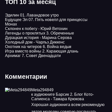
ТОП 10 за месяц
Эдилин 01. Лавандовое утро
Будущее Эл 07. Пять новелл для принцессы
Монах
Склонен к побегу - Юрий Ветохин
Легенды о проклятых 3. Обреченные
Дурацкая история - Марина Серова
Холодный дом - Чарльз Диккенс
Охотник на читеров 6. Война ведьм
Игра вместо войны 2. Карающая длань
Архимаг 7. Совет Двенадцати
Комментарии
Meta294849
к аудиокниге Барсик 2. Блог Кото-
Сапиенса - Тамара Крюкова
Хорошая аудиокнига всем рекомендую
автор молодец советую послушать