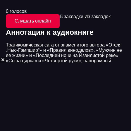
0 голосов
В закладки
Из закладок
Слушать онлайн
Аннотация к аудиокниге
Трагикомическая сага от знаменитого автора «Отеля
„Нью-Гэмпшир“» и «Правил виноделов», «Мужчин не
ее жизни» и «Последней ночи на Извилистой реке»,
«Сына цирка» и «Четвертой руки», панорамный
бурлеск, сходный по размаху с «Бойней №5» Курта
Воннегута или «Уловкой-22» Джозефа Хеллера.
Именно «Мир глазами Гарпа» сделал Ирвинга
современным классиком; роман был удостоен премии
Национального книжного фонда, входил в шорт-лист
Национальной книжной премии США, а также, по
упорным слухам, и в шорт-лист Пулицеровской
премии (оглашать пулицеровские шорт-листы начали
ровно со следующего премиального года). «Мир
глазами Гарпа» — это современная сага о семье,
живущей в нашем беспощадном мире, члены которой
пытаются, каждый по-своему и с переменным
успехом, обрести гармонию. Главный герой романа —