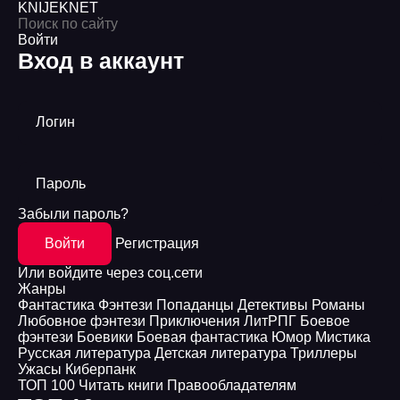
KNIJEK
NET
Войти
Вход в аккаунт
Логин
Пароль
Забыли пароль?
Войти
Регистрация
Или войдите через соц.сети
Жанры
Фантастика
Фэнтези
Попаданцы
Детективы
Романы
Любовное фэнтези
Приключения
ЛитРПГ
Боевое
фэнтези
Боевики
Боевая фантастика
Юмор
Мистика
Русская литература
Детская литература
Триллеры
Ужасы
Киберпанк
ТОП 100
Читать книги
Правообладателям