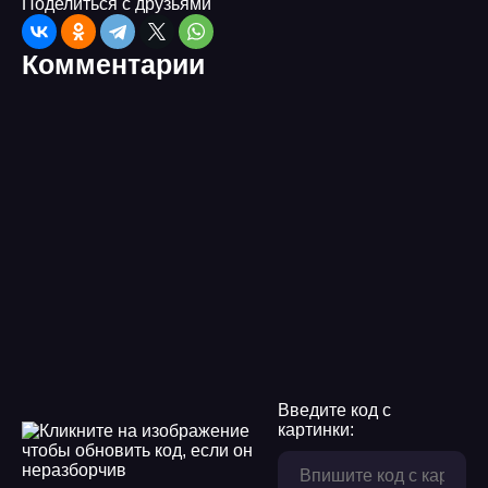
Поделиться с друзьями
8
Комментарии
9
10
11
12
13
14
15
16
Введите код с
17
картинки:
18