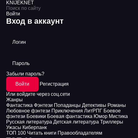
KNIJEK
NET
Войти
Вход в аккаунт
Логин
Пароль
Забыли пароль?
Войти
Регистрация
Или войдите через соц.сети
Жанры
Фантастика
Фэнтези
Попаданцы
Детективы
Романы
Любовное фэнтези
Приключения
ЛитРПГ
Боевое
фэнтези
Боевики
Боевая фантастика
Юмор
Мистика
Русская литература
Детская литература
Триллеры
Ужасы
Киберпанк
ТОП 100
Читать книги
Правообладателям