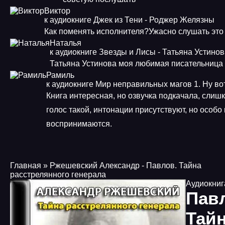
Виктор
к аудиокниге Джек из Тени - Роджер Желязны
Как поменять исполнителя?Ужасно слушать это
Наталья
к аудиокниге Звезды и Лисы - Татьяна Устино
Татьяна Устинова моя любимая писательница
Рамиль
к аудиокниге Мир неправильных магов 1. Ну во
Книга интересная, но озвучка подкачала, слиш
голос такой, интонации присутствуют, но особо
воспринимаются.
Главная
» Ржешевский Александр - Павлов. Тайна
расстрелянного генерала
Аудиокниг
Пав
Тай