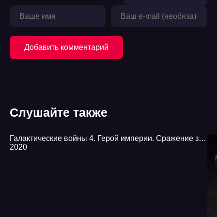
19
20
21
Добавить комментарий
22
23
24
Слушайте также
25
26
Галактические войны 4. Герой империи. Сражение за инициативу - Юлия Маркова, Александр Михайловский
2020
27
28
29
30