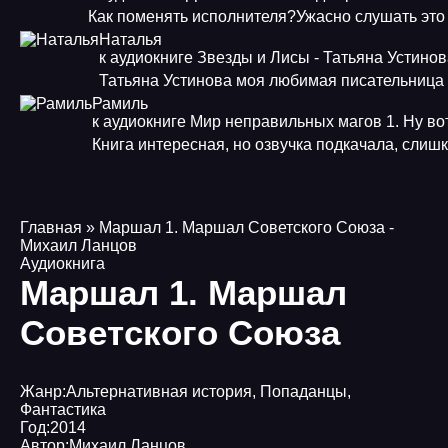
Как поменять исполнителя?Ужасно слушать это
Наталья
к аудиокниге Звезды и Лисы - Татьяна Устино
Татьяна Устинова моя любимая писательница
Рамиль
к аудиокниге Мир неправильных магов 1. Ну во
Книга интересная, но озвучка подкачала, слиш
Главная
» Маршал 1. Маршал Советского Союза -
Михаил Ланцов
Аудиокнига
Маршал 1. Маршал
Советского Союза
Жанр:
Альтернативная история
,
Попаданцы
,
Фантастика
Год:
2014
Автор:
Михаил Ланцов