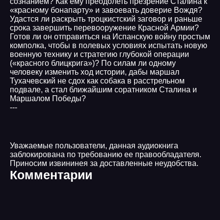
сознанием? Как ему преодолеть презрение Сталина к
«красному бонапарту» и завоевать доверие Вождя?
Удастся ли раскрыть троцкистский заговор и раньше
срока завершить перевооружение Красной Армии?
Готов ли он отправиться на Испанскую войну простым
комполка, чтобы в полевых условиях испытать новую
военную технику и стратегию глубокой операции
(«красного блицкрига»)? По силам ли одному
человеку изменить ход истории, дабы маршал
Тухачевский не сдох как собака в расстрельном
подвале, а стал ближайшим соратником Сталина и
Маршалом Победы?
---
Уважаемые пользователи, данная аудиокнига
заблокирована по требованию ее правообладателя.
Приносим извининея за доставленные неудобства.
Комментарии