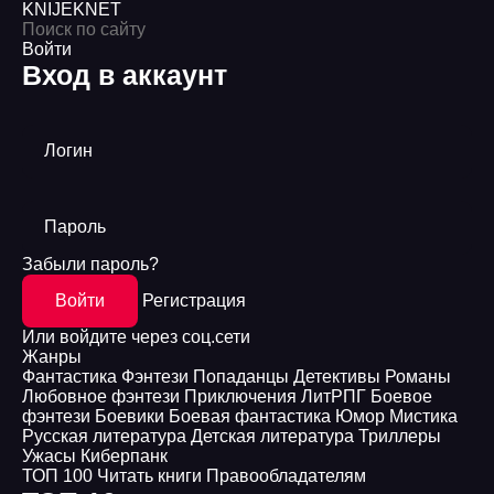
KNIJEK
NET
Войти
Вход в аккаунт
Логин
Пароль
Забыли пароль?
Войти
Регистрация
Или войдите через соц.сети
Жанры
Фантастика
Фэнтези
Попаданцы
Детективы
Романы
Любовное фэнтези
Приключения
ЛитРПГ
Боевое
фэнтези
Боевики
Боевая фантастика
Юмор
Мистика
Русская литература
Детская литература
Триллеры
Ужасы
Киберпанк
ТОП 100
Читать книги
Правообладателям