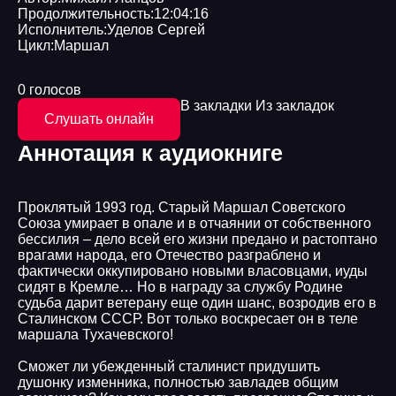
Продолжительность:
12:04:16
Исполнитель:
Уделов Сергей
Цикл:
Маршал
0 голосов
В закладки
Из закладок
Слушать онлайн
Аннотация к аудиокниге
Проклятый 1993 год. Старый Маршал Советского
Союза умирает в опале и в отчаянии от собственного
бессилия – дело всей его жизни предано и растоптано
врагами народа, его Отечество разграблено и
фактически оккупировано новыми власовцами, иуды
сидят в Кремле… Но в награду за службу Родине
судьба дарит ветерану еще один шанс, возродив его в
Сталинском СССР. Вот только воскресает он в теле
маршала Тухачевского!
Сможет ли убежденный сталинист придушить
душонку изменника, полностью завладев общим