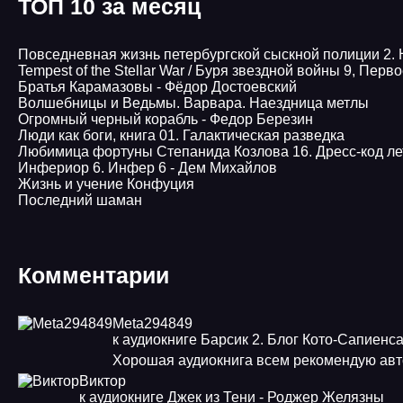
ТОП 10 за месяц
Повседневная жизнь петербургской сыскной полиции 2.
Tempest of the Stellar War / Буря звездной войны 9, Пер
Братья Карамазовы - Фёдор Достоевский
Волшебницы и Ведьмы. Варвара. Наездница метлы
Огромный черный корабль - Федор Березин
Люди как боги, книга 01. Галактическая разведка
Любимица фортуны Степанида Козлова 16. Дресс-код ле
Инфериор 6. Инфер 6 - Дем Михайлов
Жизнь и учение Конфуция
Последний шаман
Комментарии
Meta294849
к аудиокниге Барсик 2. Блог Кото-Сапиенс
Хорошая аудиокнига всем рекомендую авт
Виктор
к аудиокниге Джек из Тени - Роджер Желязны