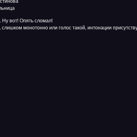
Устинова
ельница
 Ну вот! Опять сломал!
, слишком монотонно или голос такой, интонации присутств