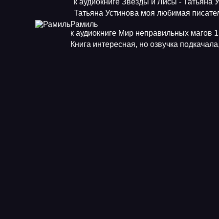
к аудиокниге Звезды и Лисы - Татьяна 
Татьяна Устинова моя любимая писат
Рамиль
к аудиокниге Мир неправильных магов 1.
Книга интересная, но озвучка подкачала