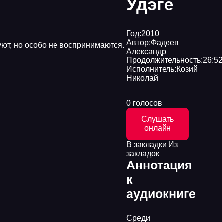
Удэге
Год:
2010
Автор:
Фадеев
уют, но особо не воспринимаются.
Александр
Продолжительность:
26:52
Исполнитель:
Козий
Николай
0 голосов
Слушать
онлайн
В закладки
Из
закладок
Аннотация
к
аудиокниге
Среди