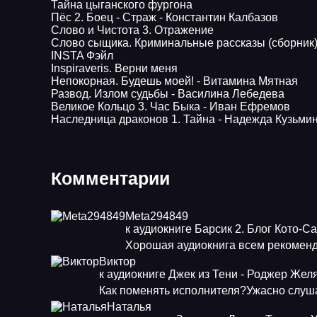
Тайна цыганского фургона
Пёс 2. Боец - Страж - Константин Калбазов
Слово и Чистота 3. Отражение
Слово сыщика. Криминальные рассказы (сборник)
INSTA Фэйл
Inspiraveris. Верни меня
Непокорная. Будешь моей! - Витамина Мятная
Развод. Излом судьбы - Василина Лебедева
Великое Кольцо 3. Час Быка - Иван Ефремов
Наследница драконов 1. Тайна - Надежда Кузьми
Комментарии
Meta294849
к аудиокниге Барсик 2. Блог Кото-С
Хорошая аудиокнига всем рекоменд
Виктор
к аудиокниге Джек из Тени - Роджер Жел
Как поменять исполнителя?Ужасно слуша
Наталья