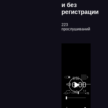
и без
регистрации
223
прослушиваний
AUTO
0:00
0:00
100
1.0
x1
-15
+15