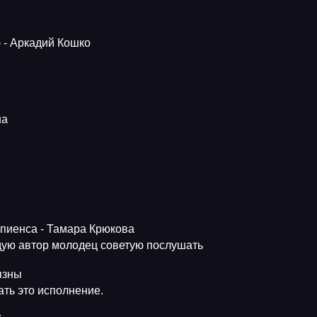
 - Аркадий Кошко
на
апиенса - Тамара Крюкова
ую автор молодец советую послушать
язны
ть это исполнение.