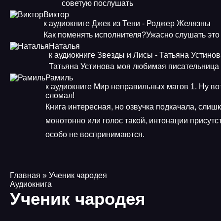
советую послушать
Виктор
к аудиокниге Джек из Тени - Роджер Желязны
Как поменять исполнителя?Ужасно слушать это
Наталья
к аудиокниге Звезды и Лисы - Татьяна Устино
Татьяна Устинова моя любимая писательница
Рамиль
к аудиокниге Мир неправильных магов 1. Ну во
сломал!
Книга интересная, но озвучка подкачала, слиш
монотонно или голос такой, интонации присутст
особо не воспринимаются.
Главная
» Ученик чародея
Аудиокнига
Ученик чародея