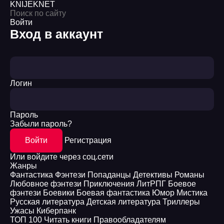
KNIJEK
NET
Войти
Вход в аккаунт
Логин
Пароль
Забыли пароль?
Войти
Регистрация
Или войдите через соц.сети
Жанры
Фантастика
Фэнтези
Попаданцы
Детективы
Романы
Любовное фэнтези
Приключения
ЛитРПГ
Боевое
фэнтези
Боевики
Боевая фантастика
Юмор
Мистика
Русская литература
Детская литература
Триллеры
Ужасы
Киберпанк
ТОП 100
Читать книги
Правообладателям