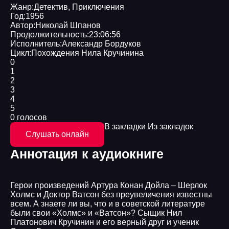
Жанр:
Детектив
,
Приключения
Год:
1956
Автор:
Николай Шпанов
Продолжительность:
23:06:56
Исполнитель:
Александр Бордуков
Цикл:
Похождения Нила Кручинина
0
1
2
3
4
5
0 голосов
В закладки
Из закладок
Слушать онлайн
Аннотация к аудиокниге
Герои произведений Артура Конан Дойла – Шерлок
Холмс и Доктор Ватсон без преувеличения известны
всем. А знаете ли вы, что и в советской литературе
были свои «Холмс» и «Ватсон»? Сыщик Нил
Платонович Кручинин и его верный друг и ученик