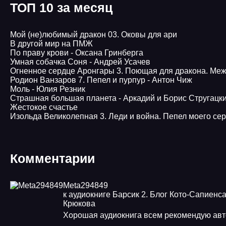
ТОП 10 за месяц
Мой (не)любимый дракон 03. Оковы для ари
В другой мир на ПМЖ
По праву крови - Оксана Гринберга
Умная собачка Соня - Андрей Усачев
Огненное сердце Аронгары 3. Поющая для дракона. Меж
Родион Ванзаров 7. Пепел и пурпур - Антон Чиж
Моль - Юлия Резник
Страшная большая планета - Аркадий и Борис Стругацк
Жестокое счастье
Изольда Великолепная 3. Леди и война. Пепел моего се
Комментарии
Meta294849
к аудиокниге Барсик 2. Блог Кото-Сапиенса
Крюкова
Хорошая аудиокнига всем рекомендую ав