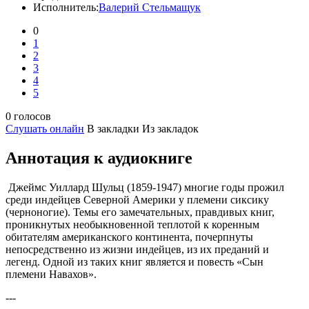
Исполнитель:
Валерий Стельмащук
0
1
2
3
4
5
0 голосов
Слушать онлайн
В закладки
Из закладок
Аннотация к аудиокниге
Джеймс Уиллард Шульц (1859-1947) многие годы прожил
среди индейцев Северной Америки у племени сиксику
(черноногие). Темы его замечательных, правдивых книг,
проникнутых необыкновенной теплотой к коренным
обитателям американского континента, почерпнуты
непосредственно из жизни индейцев, из их преданий и
легенд. Одной из таких книг является и повесть «Сын
племени Навахов».
---