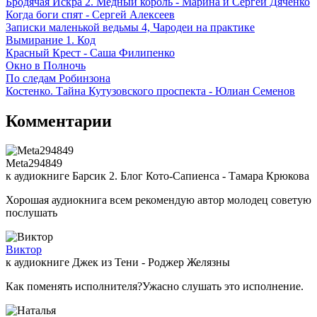
Бродячая Искра 2. Медный король - Марина и Сергей Дяченко
Когда боги спят - Сергей Алексеев
Записки маленькой ведьмы 4, Чародеи на практике
Вымирание 1. Код
Красный Крест - Саша Филипенко
Окно в Полночь
По следам Робинзона
Костенко. Тайна Кутузовского проспекта - Юлиан Семенов
Комментарии
Meta294849
к аудиокниге Барсик 2. Блог Кото-Сапиенса - Тамара Крюкова
Хорошая аудиокнига всем рекомендую автор молодец советую
послушать
Виктор
к аудиокниге Джек из Тени - Роджер Желязны
Как поменять исполнителя?Ужасно слушать это исполнение.