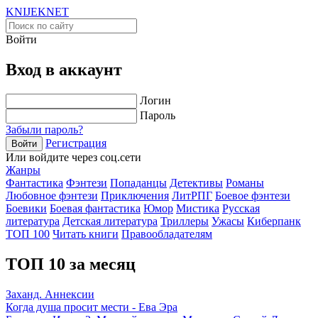
KNIJEK
NET
Войти
Вход в аккаунт
Логин
Пароль
Забыли пароль?
Регистрация
Войти
Или войдите через соц.сети
Жанры
Фантастика
Фэнтези
Попаданцы
Детективы
Романы
Любовное фэнтези
Приключения
ЛитРПГ
Боевое фэнтези
Боевики
Боевая фантастика
Юмор
Мистика
Русская
литература
Детская литература
Триллеры
Ужасы
Киберпанк
ТОП 100
Читать книги
Правообладателям
ТОП 10 за месяц
Заханд. Аннексии
Когда душа просит мести - Ева Эра