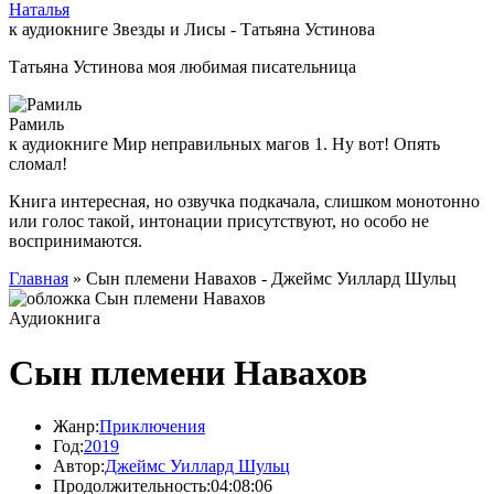
Наталья
к аудиокниге Звезды и Лисы - Татьяна Устинова
Татьяна Устинова моя любимая писательница
Рамиль
к аудиокниге Мир неправильных магов 1. Ну вот! Опять
сломал!
Книга интересная, но озвучка подкачала, слишком монотонно
или голос такой, интонации присутствуют, но особо не
воспринимаются.
Главная
» Сын племени Навахов - Джеймс Уиллард Шульц
Аудиокнига
Сын племени Навахов
Жанр:
Приключения
Год:
2019
Автор:
Джеймс Уиллард Шульц
Продолжительность:
04:08:06