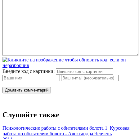
13
14
15
16
17
18
Введите код с картинки:
19
Добавить комментарий
20
Слушайте также
Психологические работы с обитателями болота 1. Курсовая
работа по обитателям болота - Александра Черчень