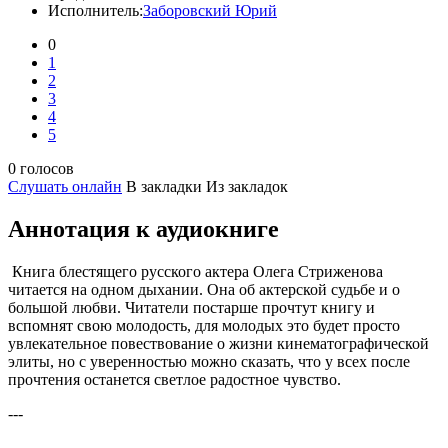
Исполнитель:
Заборовский Юрий
0
1
2
3
4
5
0 голосов
Слушать онлайн
В закладки
Из закладок
Аннотация к аудиокниге
Книга блестящего русского актера Олега Стриженова
читается на одном дыхании. Она об актерской судьбе и о
большой любви. Читатели постарше прочтут книгу и
вспомнят свою молодость, для молодых это будет просто
увлекательное повествование о жизни кинематографической
элиты, но с уверенностью можно сказать, что у всех после
прочтения останется светлое радостное чувство.
---