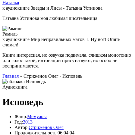
Наталья
к аудиокниге Звезды и Лисы - Татьяна Устинова
Татьяна Устинова моя любимая писательница
Рамиль
к аудиокниге Мир неправильных магов 1. Ну вот! Опять
сломал!
Книга интересная, но озвучка подкачала, слишком монотонно
или голос такой, интонации присутствуют, но особо не
воспринимаются.
Главная
» Стриженов Олег - Исповедь
Аудиокнига
Исповедь
Жанр:
Мемуары
Год:
2013
Автор:
Стриженов Олег
Продолжительность:
06:04:04