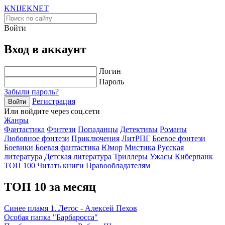
KNIJEK
NET
Войти
Вход в аккаунт
Логин
Пароль
Забыли пароль?
Регистрация
Войти
Или войдите через соц.сети
Жанры
Фантастика
Фэнтези
Попаданцы
Детективы
Романы
Любовное фэнтези
Приключения
ЛитРПГ
Боевое фэнтези
Боевики
Боевая фантастика
Юмор
Мистика
Русская
литература
Детская литература
Триллеры
Ужасы
Киберпанк
ТОП 100
Читать книги
Правообладателям
ТОП 10 за месяц
Синее пламя 1. Летос - Алексей Пехов
Особая папка "Барбаросса"