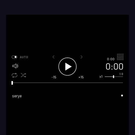
AUTO
0:00
0:00
1.0
x1
-15
+15
serye