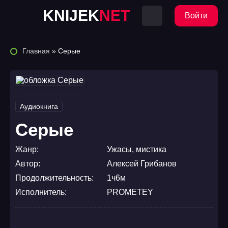
KNIJEK
NET
Войти
Главная
» Серые
Аудиокнига
Серые
Жанр:
Ужасы
,
мистика
Автор:
Алексей Грибанов
Продолжительность:
1ч6м
Исполнитель:
PROMETEY