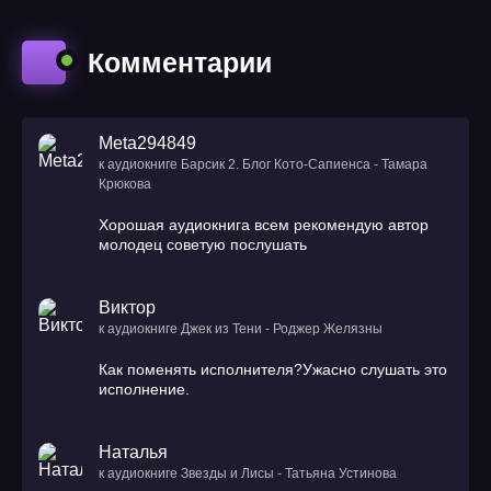
Комментарии
Meta294849
к аудиокниге Барсик 2. Блог Кото-Сапиенса - Тамара
Крюкова
Хорошая аудиокнига всем рекомендую автор
молодец советую послушать
Виктор
к аудиокниге Джек из Тени - Роджер Желязны
Как поменять исполнителя?Ужасно слушать это
исполнение.
Наталья
к аудиокниге Звезды и Лисы - Татьяна Устинова