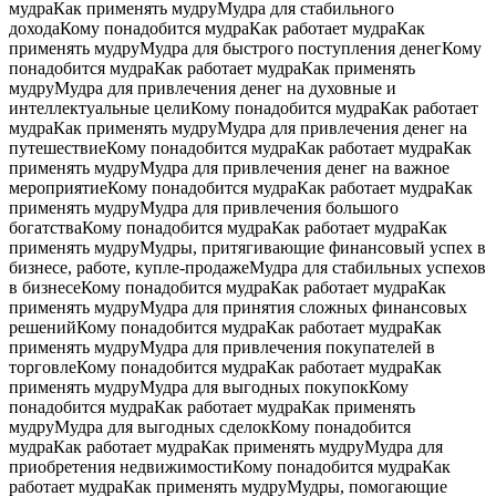
мудраКак применять мудруМудра для стабильного
доходаКому понадобится мудраКак работает мудраКак
применять мудруМудра для быстрого поступления денегКому
понадобится мудраКак работает мудраКак применять
мудруМудра для привлечения денег на духовные и
интеллектуальные целиКому понадобится мудраКак работает
мудраКак применять мудруМудра для привлечения денег на
путешествиеКому понадобится мудраКак работает мудраКак
применять мудруМудра для привлечения денег на важное
мероприятиеКому понадобится мудраКак работает мудраКак
применять мудруМудра для привлечения большого
богатстваКому понадобится мудраКак работает мудраКак
применять мудруМудры, притягивающие финансовый успех в
бизнесе, работе, купле-продажеМудра для стабильных успехов
в бизнесеКому понадобится мудраКак работает мудраКак
применять мудруМудра для принятия сложных финансовых
решенийКому понадобится мудраКак работает мудраКак
применять мудруМудра для привлечения покупателей в
торговлеКому понадобится мудраКак работает мудраКак
применять мудруМудра для выгодных покупокКому
понадобится мудраКак работает мудраКак применять
мудруМудра для выгодных сделокКому понадобится
мудраКак работает мудраКак применять мудруМудра для
приобретения недвижимостиКому понадобится мудраКак
работает мудраКак применять мудруМудры, помогающие