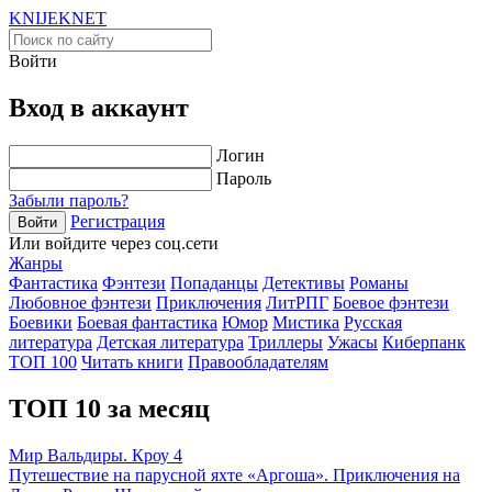
KNIJEK
NET
Войти
Вход в аккаунт
Логин
Пароль
Забыли пароль?
Регистрация
Войти
Или войдите через соц.сети
Жанры
Фантастика
Фэнтези
Попаданцы
Детективы
Романы
Любовное фэнтези
Приключения
ЛитРПГ
Боевое фэнтези
Боевики
Боевая фантастика
Юмор
Мистика
Русская
литература
Детская литература
Триллеры
Ужасы
Киберпанк
ТОП 100
Читать книги
Правообладателям
ТОП 10 за месяц
Мир Вальдиры. Кроу 4
Путешествие на парусной яхте «Аргоша». Приключения на