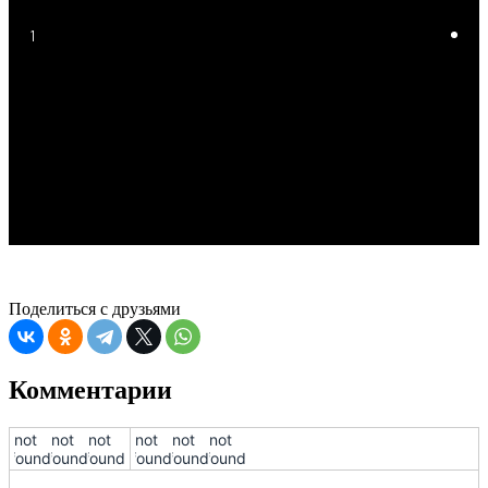
1
Поделиться с друзьями
Комментарии
!not
!not
!not
!not
!not
!not
found!
found!
found!
found!
found!
found!