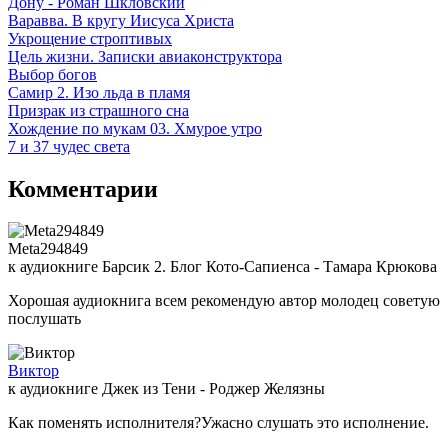
Дону - Роман Шкловский
Варавва. В кругу Иисуса Христа
Укрощение строптивых
Цель жизни. Записки авиаконструктора
Выбор богов
Самир 2. Изо льда в пламя
Призрак из страшного сна
Хождение по мукам 03. Хмурое утро
7 и 37 чудес света
Комментарии
Meta294849
к аудиокниге Барсик 2. Блог Кото-Сапиенса - Тамара Крюкова
Хорошая аудиокнига всем рекомендую автор молодец советую
послушать
Виктор
к аудиокниге Джек из Тени - Роджер Желязны
Как поменять исполнителя?Ужасно слушать это исполнение.