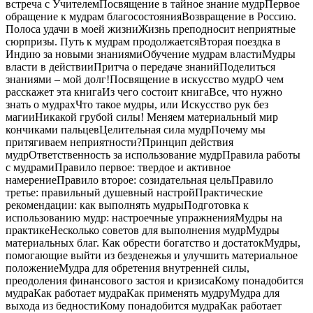
встреча с УчителемПосвящение в тайное знание мудрПервое
обращение к мудрам благосостоянияВозвращение в Россию.
Полоса удачи в моей жизниЖизнь преподносит неприятные
сюрпризы. Путь к мудрам продолжаетсяВторая поездка в
Индию за новыми знаниямиОбучение мудрам властиМудры
власти в действииПритча о передаче знанийПоделиться
знаниями – мой долг!Посвящение в искусство мудрО чем
расскажет эта книгаИз чего состоит книгаВсе, что нужно
знать о мудрахЧто такое мудры, или Искусство рук без
магииНикакой грубой силы! Меняем материальный мир
кончиками пальцевЦелительная сила мудрПочему мы
притягиваем неприятности?Принцип действия
мудрОтветственность за использование мудрПравила работы
с мудрамиПравило первое: твердое и активное
намерениеПравило второе: созидательная цельПравило
третье: правильный душевный настройПрактические
рекомендации: как выполнять мудрыПодготовка к
использованию мудр: настроечные упражненияМудры на
практикеНесколько советов для выполнения мудрМудры
материальных благ. Как обрести богатство и достатокМудры,
помогающие выйти из безденежья и улучшить материальное
положениеМудра для обретения внутренней силы,
преодоления финансового застоя и кризисаКому понадобится
мудраКак работает мудраКак применять мудруМудра для
выхода из бедностиКому понадобится мудраКак работает