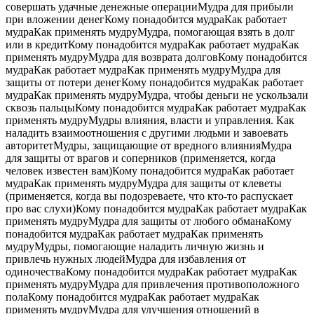
совершать удачные денежные операцииМудра для прибыли
при вложении денегКому понадобится мудраКак работает
мудраКак применять мудруМудра, помогающая взять в долг
или в кредитКому понадобится мудраКак работает мудраКак
применять мудруМудра для возврата долговКому понадобится
мудраКак работает мудраКак применять мудруМудра для
защиты от потери денегКому понадобится мудраКак работает
мудраКак применять мудруМудра, чтобы деньги не ускользали
сквозь пальцыКому понадобится мудраКак работает мудраКак
применять мудруМудры влияния, власти и управления. Как
наладить взаимоотношения с другими людьми и завоевать
авторитетМудры, защищающие от вредного влиянияМудра
для защиты от врагов и соперников (применяется, когда
человек известен вам)Кому понадобится мудраКак работает
мудраКак применять мудруМудра для защиты от клеветы
(применяется, когда вы подозреваете, что кто-то распускает
про вас слухи)Кому понадобится мудраКак работает мудраКак
применять мудруМудра для защиты от любого обманаКому
понадобится мудраКак работает мудраКак применять
мудруМудры, помогающие наладить личную жизнь и
привлечь нужных людейМудра для избавления от
одиночестваКому понадобится мудраКак работает мудраКак
применять мудруМудра для привлечения противоположного
полаКому понадобится мудраКак работает мудраКак
применять мудруМудра для улучшения отношений в