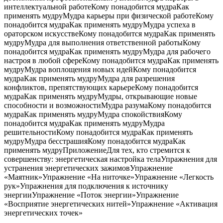
интеллектуальной работеКому понадобится мудраКак
применять мудруМудра карьеры при физической работеКому
понадобится мудраКак применять мудруМудра успеха в
ораторском искусствеКому понадобится мудраКак применять
мудруМудра для выполнения ответственной работыКому
понадобится мудраКак применять мудруМудра для рабочего
настроя в любой сфереКому понадобится мудраКак применять
мудруМудра воплощения новых идейКому понадобится
мудраКак применять мудруМудра для разрешения
конфликтов, препятствующих карьереКому понадобится
мудраКак применять мудруМудры, открывающие новые
способности и возможностиМудра разумаКому понадобится
мудраКак применять мудруМудра спокойствияКому
понадобится мудраКак применять мудруМудра
решительностиКому понадобится мудраКак применять
мудруМудра бесстрашияКому понадобится мудраКак
применять мудруПриложениеДля тех, кто стремится к
совершенству: энергетическая настройка телаУпражнения для
устранения энергетических зажимовУпражнение
«Маятник»Упражнение «На ниточке»Упражнение «Легкость
рук»Упражнения для подключения к источнику
энергииУпражнение «Поток энергии»Упражнение
«Восприятие энергетических нитей»Упражнение «Активация
энергетических точек»