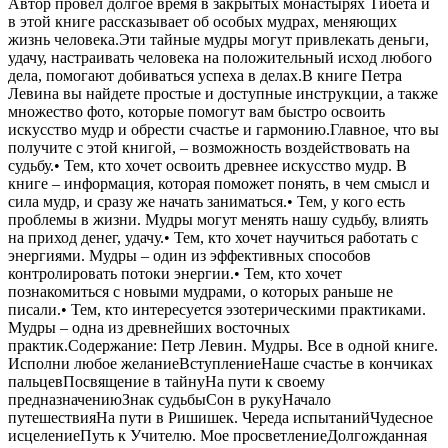
Автор провел долгое время в закрытых монастырях Тибета и
в этой книге рассказывает об особых мудрах, меняющих
жизнь человека.Эти тайные мудры могут привлекать деньги,
удачу, настраивать человека на положительный исход любого
дела, помогают добиваться успеха в делах.В книге Петра
Левина вы найдете простые и доступные инструкции, а также
множество фото, которые помогут вам быстро освоить
искусство мудр и обрести счастье и гармонию.Главное, что вы
получите с этой книгой, – возможность воздействовать на
судьбу.• Тем, кто хочет освоить древнее искусство мудр. В
книге – информация, которая поможет понять, в чем смысл и
сила мудр, и сразу же начать заниматься.• Тем, у кого есть
проблемы в жизни. Мудры могут менять нашу судьбу, влиять
на приход денег, удачу.• Тем, кто хочет научиться работать с
энергиями. Мудры – один из эффективных способов
контролировать потоки энергии.• Тем, кто хочет
познакомиться с новыми мудрами, о которых раньше не
писали.• Тем, кто интересуется эзотерическими практиками.
Мудры – одна из древнейших восточных
практик.Содержание: Петр Левин. Мудры. Все в одной книге.
Исполни любое желаниеВступлениеНаше счастье в кончиках
пальцевПосвящение в тайнуНа пути к своему
предназначениюЗнак судьбыСон в рукуНачало
путешествияНа пути в Ришишек. Череда испытанийЧудесное
исцелениеПуть к Учителю. Мое просветлениеДолгожданная