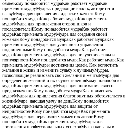
семьеКому понадобится мудраКак работает мудраКак
применять мудруМудры, придающие власть, авторитет и
славуМудра для проявления лидерских качествКому
понадобится мудраКак работает мудраКак применять
мудруМудра для привлечения сторонников и
последователейКому понадобится мудраКак работает
мудраКак применять мудруМудра для создания своей
командыКому понадобится мудраКак работает мудраКак
применять мудруМудра для успешного управления
подчиненнымиКому понадобится мудраКак работает
мудраКак применять мудруМудра для получения славы и
популярностиКому понадобится мудраКак работает мудраКак
применять мудруМудры достижения целей. Как воплотить
желания в жизнь и изменить судьбу к лучшемуМудры,
позволяющие реализовать свои желания и мечтыМудра для
определения желаний и их осуществленияКому понадобится
мудраКак применять мудруМудра для понимания своего
предназначенияКому понадобится мудраКак применять
мудруМудры для привлечения благоприятных обстоятельств в
жизниМудра, дающая удачу на деньКому понадобится
мудраКак применять мудруМудра для защиты от
неприятностейКому понадобится мудраКак применять
мудруМудра для переломных моментов жизниКому
понадобится мудраКак применять мудруМудры для
достижения профессиональных успеховМудра карьеры в