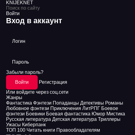
KNIJEK
NET
Войти
Вход в аккаунт
Логин
Пароль
Забыли пароль?
Войти
Регистрация
Или войдите через соц.сети
Жанры
Фантастика
Фэнтези
Попаданцы
Детективы
Романы
Любовное фэнтези
Приключения
ЛитРПГ
Боевое
фэнтези
Боевики
Боевая фантастика
Юмор
Мистика
Русская литература
Детская литература
Триллеры
Ужасы
Киберпанк
ТОП 100
Читать книги
Правообладателям