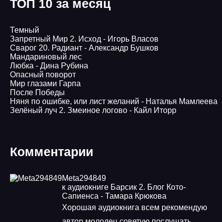
ТОП 10 за месяц
Темный
Запретный Мир 2. Исход - Игорь Власов
Сварог 20. Радиант - Александр Бушков
Мандариновый лес
Любка - Дина Рубина
Опасный поворот
Мир глазами Гарпа
После Победы
Няня по ошибке, или лист желаний - Наталья Мамлеева
Зелёный луч 2. Змеиное логово - Кайл Иторр
Комментарии
Meta294849
к аудиокниге Барсик 2. Блог Кото-
Сапиенса - Тамара Крюкова
Хорошая аудиокнига всем рекомендую
автор молодец советую послушать