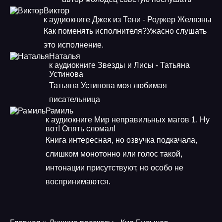
Виктор
к аудиокниге Джек из Тени - Роджер Желязны
Как поменять исполнителя?Ужасно слушать
это исполнение.
Наталья
к аудиокниге Звезды и Лисы - Татьяна
Устинова
Татьяна Устинова моя любимая
писательница
Рамиль
к аудиокниге Мир неправильных магов 1. Ну
вот! Опять сломал!
Книга интересная, но озвучка подкачала,
слишком монотонно или голос такой,
интонации присутствуют, но особо не
воспринимаются.