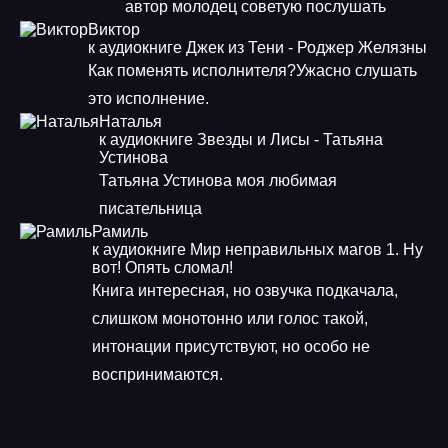
автор молодец советую послушать
Виктор
к аудиокниге Джек из Тени - Роджер Желязны
Как поменять исполнителя?Ужасно слушать
это исполнение.
Наталья
к аудиокниге Звезды и Лисы - Татьяна
Устинова
Татьяна Устинова моя любимая
писательница
Рамиль
к аудиокниге Мир неправильных магов 1. Ну
вот! Опять сломал!
Книга интересная, но озвучка подкачала,
слишком монотонно или голос такой,
интонации присутствуют, но особо не
воспринимаются.