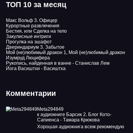
ТОП 10 за месяц
Макс Вольф 3. Офицер
Курортные развлечения
Бестия, или Сделка на тело
Закулисные интриги
Прогулка на эшафот
Двериндариум 3. Забытое
Мой (не)любимый дракон 1, Мой (не)любимый дракон
Изумруд Люцифера
Рукопись, найденная в ванне - Станислав Лем
Йога Васиштхи - Васиштха
Комментарии
Meta294849
к аудиокниге Барсик 2. Блог Кото-
Сапиенса - Тамара Крюкова
Хорошая аудиокнига всем рекомендую