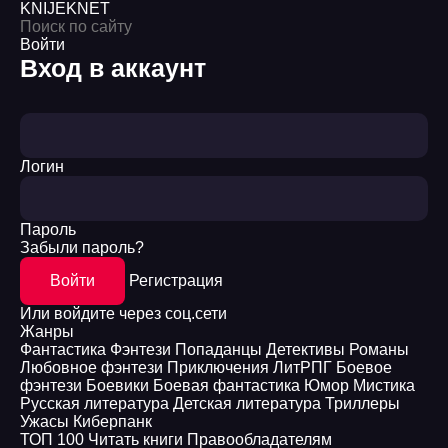
KNIJEK
NET
Войти
Вход в аккаунт
Логин
Пароль
Забыли пароль?
Войти
Регистрация
Или войдите через соц.сети
Жанры
Фантастика
Фэнтези
Попаданцы
Детективы
Романы
Любовное фэнтези
Приключения
ЛитРПГ
Боевое
фэнтези
Боевики
Боевая фантастика
Юмор
Мистика
Русская литература
Детская литература
Триллеры
Ужасы
Киберпанк
ТОП 100
Читать книги
Правообладателям