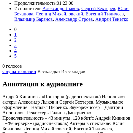
Продолжительность:
01:23:00
Исполнитель:
Александр Лыков
,
Сергей Бехтерев
,
Юлия
Бочанова
,
Леонид Михайловский
,
Евгений Тиличеев
,
Владимир Баранов
,
Александр Строев
,
Андрей Тенетко
0
1
2
3
4
5
0 голосов
Слушать онлайн
В закладки
Из закладок
Аннотация к аудиокниге
Андрей Кивинов - «Попкорн» (радиоспектакль) Исполняют
актеры Александр Лыков и Сергей Бехтерев. Музыкальное
оформление - Наталья Цыбенко. Звукорежиссер – Дмитрий
Апостолов. Режиссер - Галина Дмитриенко.
Продолжительность – 43 минуты; 128 кбит/с Андрей Кивинов
- «Фейерверк» (радиоспектакль) Актеры в спектакле: Юлия
Бочанова, Леонид Михайловский, Евгений Тиличеев,