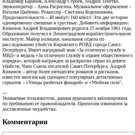
Владимир Баранов, Александр Строев, Андрей Тенетко.
Звукооператор – Анна Расрогина. Музыкальное оформление -
Наталья Цыбенко. Режиссер - Светлана Коренникова.
Продолжительность – 40 минут; 160 кбит/с Эти две истории
одновременно смешные и грустные. Добавить информацию:
Кивинов Андрей Владимирович родился 25 ноября 1961 года.
Образование получил в Ленинградском кораблестроительном
институте. Майор полиции, начальник отдела по
расследованию убийств Кировского РОВД города Санкт-
Петербурга. Имеет нагрудный знак «За отличную службу в
МВД» и медаль «За отличную службу в охране общественного
порядка», которой награжден за раскрытие серии из девяти
убийств. Член Союза писателей Санкт-Петербурга. Андрей
Кивинов – автор более пятидесяти романов и рассказов,
известен многим как сценарист популярных детективных
сериалов – «Улицы разбитых фонарей» и «Убойная сила".
---
Уважаемые пользователи, данная аудиокнига заблокирована
по требованию ее правообладателя. Приносим извининея за
доставленные неудобства.
Комментарии