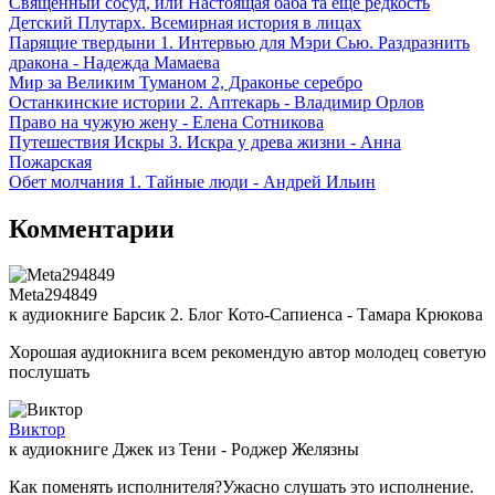
Священный сосуд, или Настоящая баба та еще редкость
Детский Плутарх. Всемирная история в лицах
Парящие твердыни 1. Интервью для Мэри Сью. Раздразнить
дракона - Надежда Мамаева
Мир за Великим Туманом 2, Драконье серебро
Останкинские истории 2. Аптекарь - Владимир Орлов
Право на чужую жену - Елена Сотникова
Путешествия Искры 3. Искра у древа жизни - Анна
Пожарская
Обет молчания 1. Тайные люди - Андрей Ильин
Комментарии
Meta294849
к аудиокниге Барсик 2. Блог Кото-Сапиенса - Тамара Крюкова
Хорошая аудиокнига всем рекомендую автор молодец советую
послушать
Виктор
к аудиокниге Джек из Тени - Роджер Желязны
Как поменять исполнителя?Ужасно слушать это исполнение.