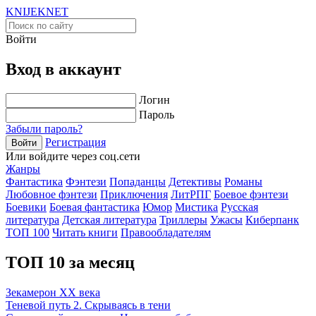
KNIJEK
NET
Войти
Вход в аккаунт
Логин
Пароль
Забыли пароль?
Регистрация
Войти
Или войдите через соц.сети
Жанры
Фантастика
Фэнтези
Попаданцы
Детективы
Романы
Любовное фэнтези
Приключения
ЛитРПГ
Боевое фэнтези
Боевики
Боевая фантастика
Юмор
Мистика
Русская
литература
Детская литература
Триллеры
Ужасы
Киберпанк
ТОП 100
Читать книги
Правообладателям
ТОП 10 за месяц
Зекамерон XX века
Теневой путь 2. Скрываясь в тени