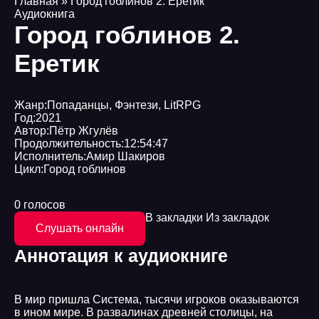
Главная
» Город гоблинов 2. Еретик
Аудиокнига
Город гоблинов 2.
Еретик
Жанр:
Попаданцы
,
Фэнтези
,
LitRPG
Год:
2021
Автор:
Пётр Жгулёв
Продолжительность:
12:54:47
Исполнитель:
Амир Шакиров
Цикл:
Город гоблинов
0 голосов
В закладки
Из закладок
Слушать онлайн
Аннотация к аудиокниге
В мир пришла Система, тысячи игроков оказываются
в ином мире. В развалинах древней столицы, на