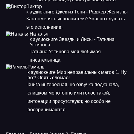
Виктор
к аудиокниге Джек из Тени - Роджер Желязны
Как поменять исполнителя?Ужасно слушать
это исполнение.
Наталья
к аудиокниге Звезды и Лисы - Татьяна
Устинова
Татьяна Устинова моя любимая
писательница
Рамиль
к аудиокниге Мир неправильных магов 1. Ну
вот! Опять сломал!
Книга интересная, но озвучка подкачала,
слишком монотонно или голос такой,
интонации присутствуют, но особо не
воспринимаются.