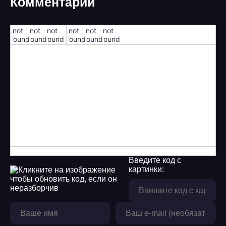
Комментарии
!not
!not
!not
!not
!not
!not
found!
found!
found!
found!
found!
found!
Введите код с
картинки: