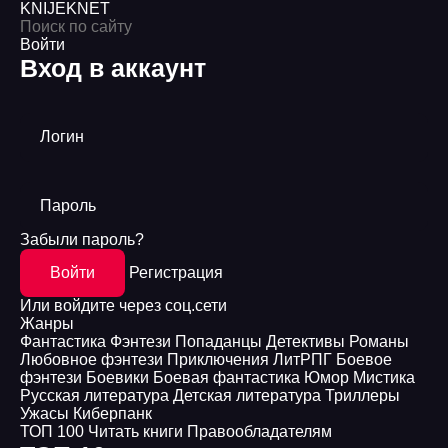
KNIJEK
NET
Войти
Вход в аккаунт
Логин
Пароль
Забыли пароль?
Войти
Регистрация
Или войдите через соц.сети
Жанры
Фантастика
Фэнтези
Попаданцы
Детективы
Романы
Любовное фэнтези
Приключения
ЛитРПГ
Боевое
фэнтези
Боевики
Боевая фантастика
Юмор
Мистика
Русская литература
Детская литература
Триллеры
Ужасы
Киберпанк
ТОП 100
Читать книги
Правообладателям