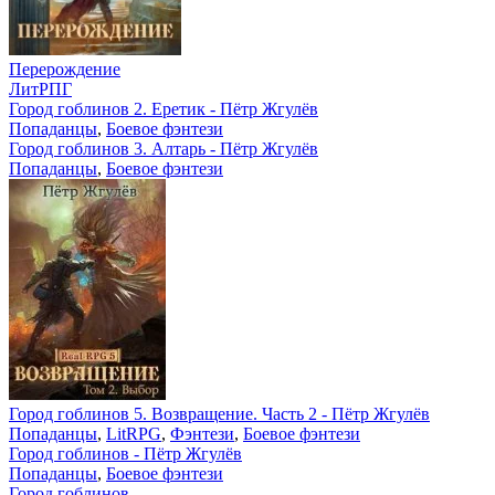
Перерождение
ЛитРПГ
Город гоблинов 2. Еретик - Пётр Жгулёв
Попаданцы
,
Боевое фэнтези
Город гоблинов 3. Алтарь - Пётр Жгулёв
Попаданцы
,
Боевое фэнтези
Город гоблинов 5. Возвращение. Часть 2 - Пётр Жгулёв
Попаданцы
,
LitRPG
,
Фэнтези
,
Боевое фэнтези
Город гоблинов - Пётр Жгулёв
Попаданцы
,
Боевое фэнтези
Город гоблинов