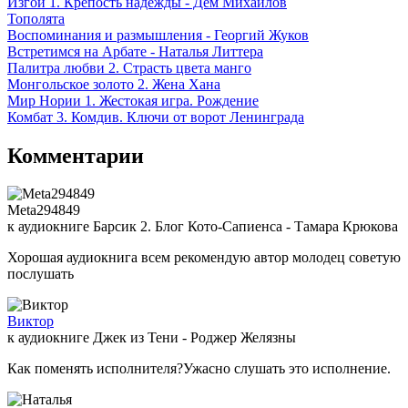
Изгой 1. Крепость надежды - Дем Михайлов
Тополята
Воспоминания и размышления - Георгий Жуков
Встретимся на Арбате - Наталья Литтера
Палитра любви 2. Страсть цвета манго
Монгольское золото 2. Жена Хана
Мир Нории 1. Жестокая игра. Рождение
Комбат 3. Комдив. Ключи от ворот Ленинграда
Комментарии
Meta294849
к аудиокниге Барсик 2. Блог Кото-Сапиенса - Тамара Крюкова
Хорошая аудиокнига всем рекомендую автор молодец советую
послушать
Виктор
к аудиокниге Джек из Тени - Роджер Желязны
Как поменять исполнителя?Ужасно слушать это исполнение.