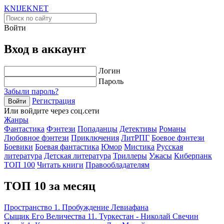
KNIJEK
NET
Войти
Вход в аккаунт
Логин
Пароль
Забыли пароль?
Регистрация
Войти
Или войдите через соц.сети
Жанры
Фантастика
Фэнтези
Попаданцы
Детективы
Романы
Любовное фэнтези
Приключения
ЛитРПГ
Боевое фэнтези
Боевики
Боевая фантастика
Юмор
Мистика
Русская
литература
Детская литература
Триллеры
Ужасы
Киберпанк
ТОП 100
Читать книги
Правообладателям
ТОП 10 за месяц
Пространство 1. Пробуждение Левиафана
Сыщик Его Величества 11. Туркестан - Николай Свечин