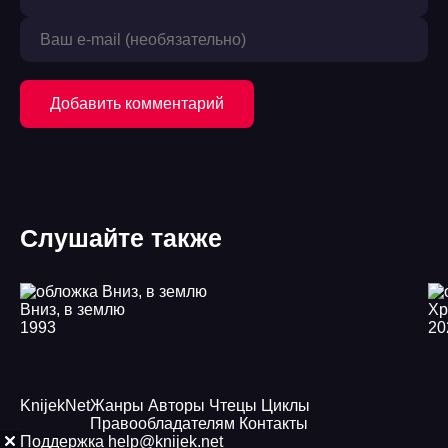
21
22
Добавить комментарий
23
24
25
Слушайте также
26
27
Вниз, в землю
28
1993
20
29
30
Knijek
Net
Жанры
Авторы
Чтецы
Циклы
Правообладателям
Контакты
31
Поддержка
help@knijek.net