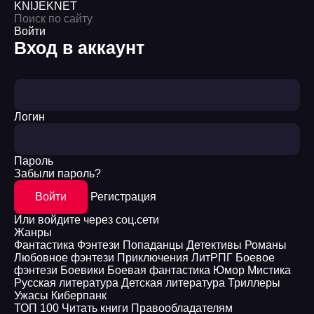
KNIJEK
NET
Войти
Вход в аккаунт
Логин
Пароль
Забыли пароль?
Войти
Регистрация
Или войдите через соц.сети
Жанры
Фантастика
Фэнтези
Попаданцы
Детективы
Романы
Любовное фэнтези
Приключения
ЛитРПГ
Боевое
фэнтези
Боевики
Боевая фантастика
Юмор
Мистика
Русская литература
Детская литература
Триллеры
Ужасы
Киберпанк
ТОП 100
Читать книги
Правообладателям