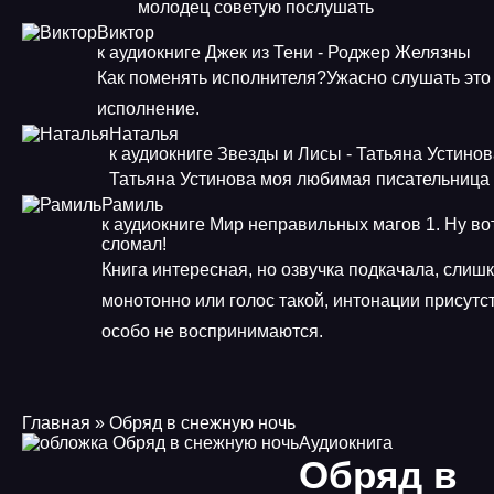
молодец советую послушать
Виктор
к аудиокниге Джек из Тени - Роджер Желязны
Как поменять исполнителя?Ужасно слушать это
исполнение.
Наталья
к аудиокниге Звезды и Лисы - Татьяна Устино
Татьяна Устинова моя любимая писательница
Рамиль
к аудиокниге Мир неправильных магов 1. Ну во
сломал!
Книга интересная, но озвучка подкачала, слиш
монотонно или голос такой, интонации присутст
особо не воспринимаются.
Главная
» Обряд в снежную ночь
Аудиокнига
Обряд в