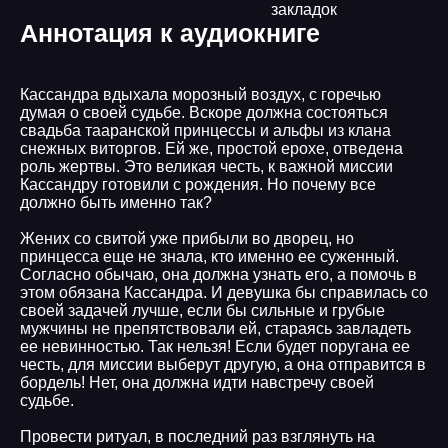
закладок
Аннотация к аудиокниге
Кассандра вдыхала морозный воздух, с горечью
думая о своей судьбе. Вскоре должна состояться
свадьба тааранской принцессы и альфы из клана
снежных виторгов. Ей же, простой ерохе, отведена
роль жертвы. Это великая честь, к важной миссии
Кассандру готовили с рождения. Но почему все
должно быть именно так?
Жених со свитой уже прибыли во дворец, но
принцесса еще не знала, кто именно ее суженный.
Согласно обычаю, она должна узнать его, а помочь в
этом обязана Кассандра. И девушка бы справилась со
своей задачей лучше, если бы сильные и грубые
мужчины не препятствовали ей, стараясь завладеть
ее невинностью. Так нельзя! Если будет поругана ее
честь, для миссии выберут другую, а она отправится в
бордель! Нет, она должна идти навстречу своей
судьбе.
Провести ритуал, в последний раз взглянуть на