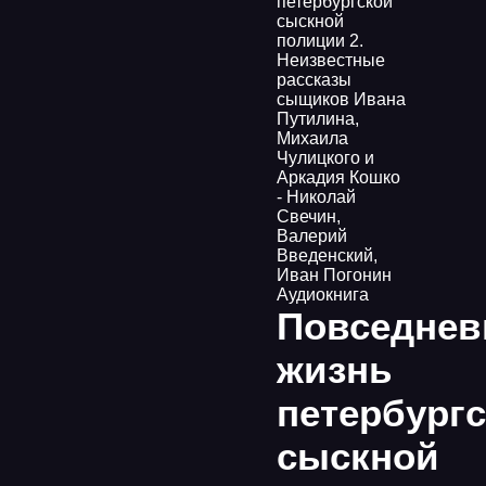
петербургской
сыскной
полиции 2.
Неизвестные
рассказы
сыщиков Ивана
Путилина,
Михаила
Чулицкого и
Аркадия Кошко
- Николай
Свечин,
Валерий
Введенский,
Иван Погонин
Аудиокнига
Повседнев
жизнь
петербург
сыскной