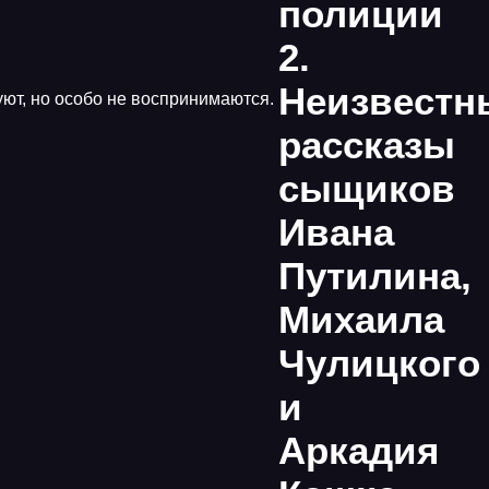
полиции
2.
Неизвестн
уют, но особо не воспринимаются.
рассказы
сыщиков
Ивана
Путилина,
Михаила
Чулицкого
и
Аркадия