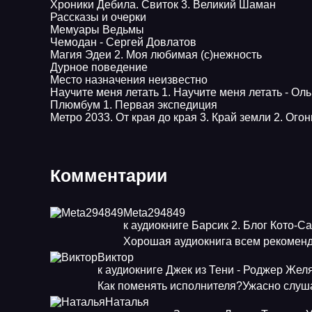
Хроники Дебила. Свиток 3. Великий Шаман
Рассказы и очерки
Мемуары Ведьмы
Чемодан - Сергей Довлатов
Магия Эдеи 2. Моя любимая (с)нежность
Дурное поведение
Место назначения неизвестно
Научите меня летать 1. Научите меня летать - Ол
Плюмбум 1. Первая экспедиция
Метро 2033. От края до края 3. Край земли 2. Огон
Комментарии
Meta294849
к аудиокниге Барсик 2. Блог Кото-С
Хорошая аудиокнига всем рекоменд
Виктор
к аудиокниге Джек из Тени - Роджер Жел
Как поменять исполнителя?Ужасно слуша
Наталья