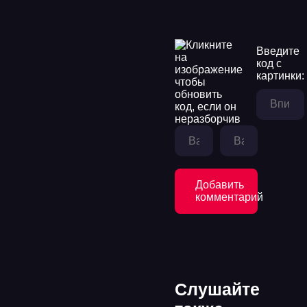
Введите
код с
картинки:
Добавить
комментарий
Слушайте