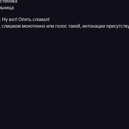
Устинова
ельница
 Ну вот! Опять сломал!
, слишком монотонно или голос такой, интонации присутств