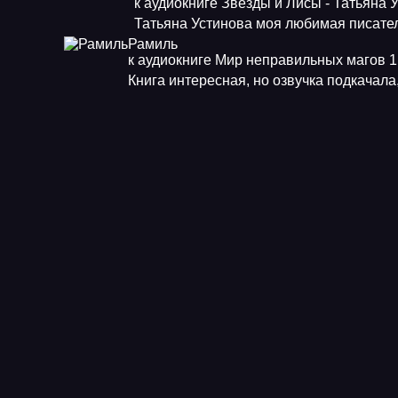
к аудиокниге Звезды и Лисы - Татьяна 
Татьяна Устинова моя любимая писат
Рамиль
к аудиокниге Мир неправильных магов 1.
Книга интересная, но озвучка подкачала