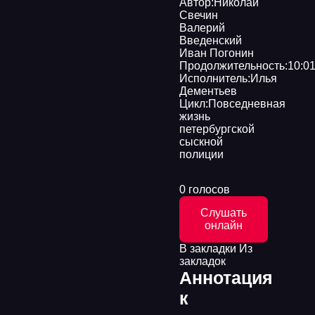
Автор:
Николай
Свечин
Валерий
Введенский
Иван Погонин
Продолжительность:
10:01
Исполнитель:
Илья
Дементьев
Цикл:
Повседневная
жизнь
петербургской
сыскной
полиции
0 голосов
Слушать
онлайн
В закладки
Из
закладок
Аннотация
к