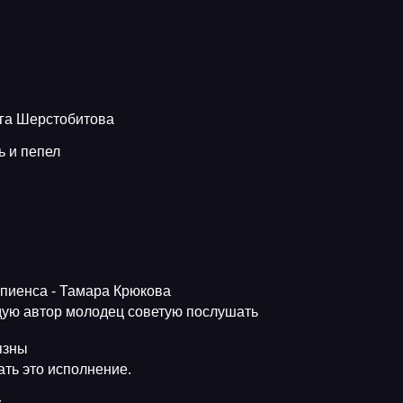
ьга Шерстобитова
ь и пепел
апиенса - Тамара Крюкова
ую автор молодец советую послушать
язны
ть это исполнение.