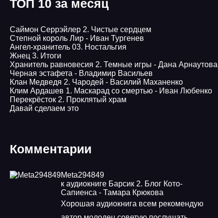
ТОП 10 за месяц
Саймон Серрэйлер 2. Чистые сердцем
Степной король Лир - Иван Тургенев
Ангел-хранитель 03. Ностальгия
Жнец 3. Итоги
Хранитель равновесия 2. Темные игры - Дана Арнаутова
Черная эстафета - Владимир Васильев
Клан Медведя 2. Чародей - Василий Маханенко
Клим Ардашев 1. Маскарад со смертью - Иван Любенко
Перекрёсток 2. Проклятый храм
Давай сделаем это
Комментарии
Meta294849
к аудиокниге Барсик 2. Блог Кото-
Сапиенса - Тамара Крюкова
Хорошая аудиокнига всем рекомендую
автор молодец советую послушать