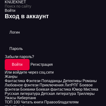
KNIJEK
NET
Войти
Вход в аккаунт
Логин
Пароль
Забыли пароль?
Войти
Регистрация
Или войдите через соц.сети
Жанры
Фантастика
Фэнтези
Попаданцы
Детективы
Романы
Любовное фэнтези
Приключения
ЛитРПГ
Боевое
фэнтези
Боевики
Боевая фантастика
Юмор
Мистика
Русская литература
Детская литература
Триллеры
Ужасы
Киберпанк
ТОП 100
Читать книги
Правообладателям