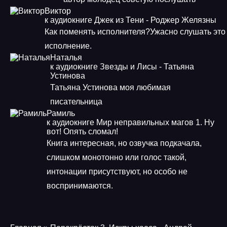
Виктор
к аудиокниге Джек из Тени - Роджер Желязны
Как поменять исполнителя?Ужасно слушать это
исполнение.
Наталья
к аудиокниге Звезды и Лисы - Татьяна
Устинова
Татьяна Устинова моя любимая
писательница
Рамиль
к аудиокниге Мир неправильных магов 1. Ну
вот! Опять сломал!
Книга интересная, но озвучка подкачала,
слишком монотонно или голос такой,
интонации присутствуют, но особо не
воспринимаются.