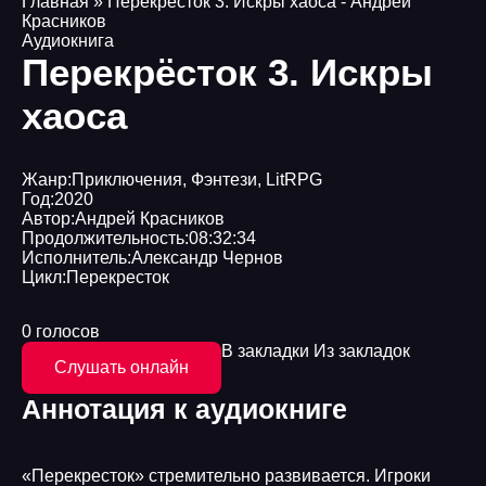
Главная
» Перекрёсток 3. Искры хаоса - Андрей
Красников
Аудиокнига
Перекрёсток 3. Искры
хаоса
Жанр:
Приключения
,
Фэнтези
,
LitRPG
Год:
2020
Автор:
Андрей Красников
Продолжительность:
08:32:34
Исполнитель:
Александр Чернов
Цикл:
Перекресток
0 голосов
В закладки
Из закладок
Слушать онлайн
Аннотация к аудиокниге
«Перекресток» стремительно развивается. Игроки