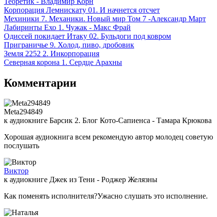
Теоретик - Владимир Корн
Корпорация Лемнискату 01. И начнется отсчет
Мехиники 7. Механики. Новый мир Том 7 -Александр Март
Лабиринты Ехо 1. Чужак - Макс Фрай
Одиссей покидает Итаку 02. Бульдоги под ковром
Приграничье 9. Холод, пиво, дробовик
Земля 2252 2. Инкорпорация
Северная корона 1. Сердце Арахны
Комментарии
Meta294849
к аудиокниге Барсик 2. Блог Кото-Сапиенса - Тамара Крюкова
Хорошая аудиокнига всем рекомендую автор молодец советую
послушать
Виктор
к аудиокниге Джек из Тени - Роджер Желязны
Как поменять исполнителя?Ужасно слушать это исполнение.