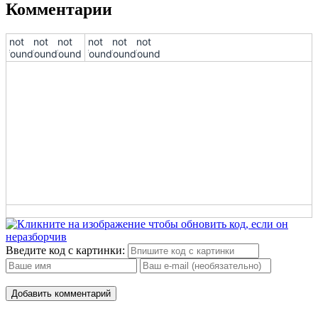
Комментарии
10
!not
!not
!not
!not
!not
!not
found!
found!
found!
found!
found!
found!
11
12
13
14
15
16
17
18
Введите код с картинки:
19
Добавить комментарий
20