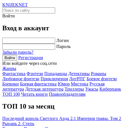
KNIJEK
NET
Войти
Вход в аккаунт
Логин
Пароль
Забыли пароль?
Регистрация
Войти
Или войдите через соц.сети
Жанры
Фантастика
Фэнтези
Попаданцы
Детективы
Романы
Любовное фэнтези
Приключения
ЛитРПГ
Боевое фэнтези
Боевики
Боевая фантастика
Юмор
Мистика
Русская
литература
Детская литература
Триллеры
Ужасы
Киберпанк
ТОП 100
Читать книги
Правообладателям
ТОП 10 за месяц
Последний король Светлого Арда 2.1 Империя травы. Том 2
Рыцарь 2. Степь