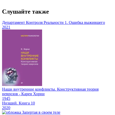
21
Слушайте также
22
Департамент Контроля Реальности 1. Ошибка выжившего
23
2021
24
25
26
27
28
29
Наши внутренние конфликты. Конструктивная теория
неврозов - Карен Хорни
30
1945
Низший. Книга 10
31
2020