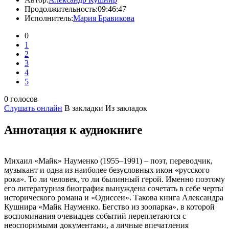
Продолжительность:
09:46:47
Исполнитель:
Мария Бравикова
0
1
2
3
4
5
0 голосов
Слушать онлайн
В закладки
Из закладок
Аннотация к аудиокниге
Михаил «Майк» Науменко (1955–1991) – поэт, переводчик,
музыкант и одна из наиболее безусловных икон «русского
рока». То ли человек, то ли былинный герой. Именно поэтому
его литературная биография вынуждена сочетать в себе черты
исторического романа и «Одиссеи». Такова книга Александра
Кушнира «Майк Науменко. Бегство из зоопарка», в которой
воспоминания очевидцев событий переплетаются с
неоспоримыми документами, а личные впечатления