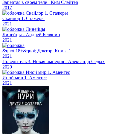
32
Запертая в своем теле - Ким Слэйтер
2017
33
Скайлор 1. Стажеры
2021
34
Линейцы - Андрей Белянин
2021
&quot;18+&quot; Доктор. Книга 1
2021
Повелитель 3. Новая империя - Александр Седых
2020
Иной мир 1. Аментес
2021