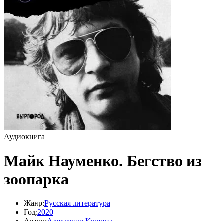
Аудиокнига
Майк Науменко. Бегство из
зоопарка
Жанр:
Русская литература
Год:
2020
Автор:
Александр Кушнир