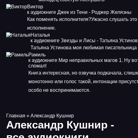
Виктор
к аудиокниге Джек из Тени - Роджер Желязны
Как поменять исполнителя?Ужасно слушать это
исполнение.
Наталья
к аудиокниге Звезды и Лисы - Татьяна Устино
Татьяна Устинова моя любимая писательница
Рамиль
к аудиокниге Мир неправильных магов 1. Ну во
сломал!
Книга интересная, но озвучка подкачала, слиш
монотонно или голос такой, интонации присутст
особо не воспринимаются.
Главная
» Александр Кушнир
Александр Кушнир -
все аудиокниги