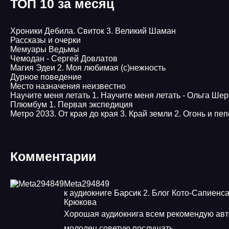
ТОП 10 за месяц
Хроники Дебила. Свиток 3. Великий Шаман
Рассказы и очерки
Мемуары Ведьмы
Чемодан - Сергей Довлатов
Магия Эдеи 2. Моя любимая (с)нежность
Дурное поведение
Место назначения неизвестно
Научите меня летать 1. Научите меня летать - Ольга Ше
Плюмбум 1. Первая экспедиция
Метро 2033. От края до края 3. Край земли 2. Огонь и пеп
Комментарии
Meta294849
к аудиокниге Барсик 2. Блог Кото-Сапиенса
Крюкова
Хорошая аудиокнига всем рекомендую авт
молодец советую послушать