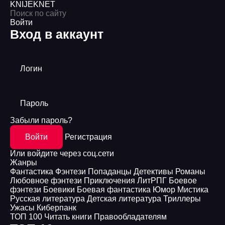
KNIJEK
NET
Войти
Вход в аккаунт
Логин
Пароль
Забыли пароль?
Войти
Регистрация
Или войдите через соц.сети
Жанры
Фантастика
Фэнтези
Попаданцы
Детективы
Романы
Любовное фэнтези
Приключения
ЛитРПГ
Боевое
фэнтези
Боевики
Боевая фантастика
Юмор
Мистика
Русская литература
Детская литература
Триллеры
Ужасы
Киберпанк
ТОП 100
Читать книги
Правообладателям