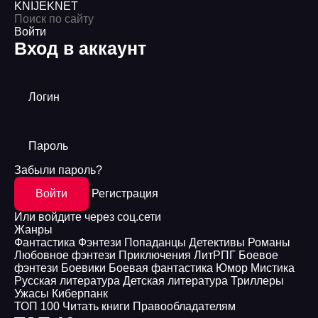
KNIJEK
NET
Войти
Вход в аккаунт
Логин
Пароль
Забыли пароль?
Войти
Регистрация
Или войдите через соц.сети
Жанры
Фантастика
Фэнтези
Попаданцы
Детективы
Романы
Любовное фэнтези
Приключения
ЛитРПГ
Боевое
фэнтези
Боевики
Боевая фантастика
Юмор
Мистика
Русская литература
Детская литература
Триллеры
Ужасы
Киберпанк
ТОП 100
Читать книги
Правообладателям