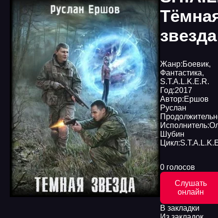
Тёмна
звезда
Жанр:
Боевик
,
Фантастика
,
S.T.A.L.K.E.R.
Год:
2017
Автор:
Ершов
Руслан
Продолжительн
Исполнитель:
Ол
Шубин
Цикл:
S.T.A.L.K.
0 голосов
Слушать
онлайн
В закладки
Из закладок