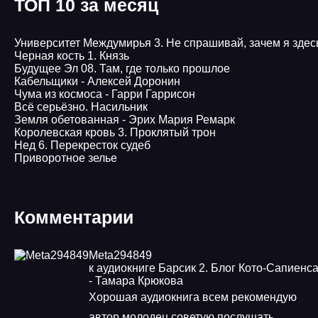
ТОП 10 за месяц
Университет Междумирья 3. Не спрашивай, зачем я здес
Черная кость 1. Князь
Будущее Эл 08. Там, где только прошлое
Кабельщики - Алексей Доронин
Чума из космоса - Гарри Гаррисон
Всё серьёзно. Насильник
Земля обетованная - Эрих Мария Ремарк
Королевская кровь 3. Проклятый трон
Нед 6. Перекресток судеб
Приворотное зелье
Комментарии
Meta294849
к аудиокниге Барсик 2. Блог Кото-Сапиенс
- Тамара Крюкова
Хорошая аудиокнига всем рекомендую
автор молодец советую послушать