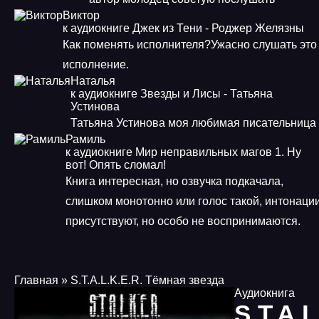
Виктор
к аудиокниге Джек из Тени - Роджер Желязны
Как поменять исполнителя?Ужасно слушать это
исполнение.
Наталья
к аудиокниге Звезды и Лисы - Татьяна
Устинова
Татьяна Устинова моя любимая писательница
Рамиль
к аудиокниге Мир неправильных магов 1. Ну
вот! Опять сломал!
Книга интересная, но озвучка подкачала,
слишком монотонно или голос такой, интонаци
присутствуют, но особо не воспринимаются.
Главная
» S.T.A.L.K.E.R. Тёмная звезда
Аудиокнига
S.T.A.L