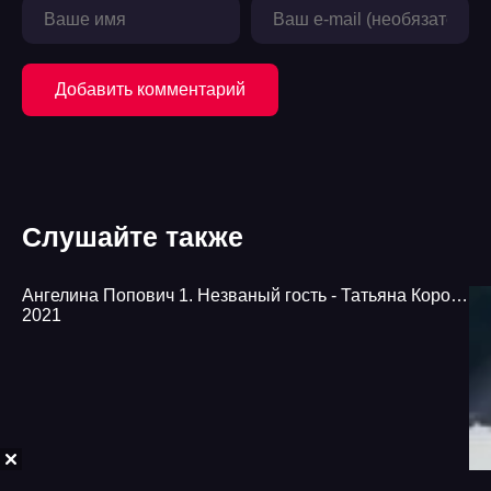
20
21
Добавить комментарий
22
23
24
Слушайте также
25
26
Ангелина Попович 1. Незваный гость - Татьяна Коростышевская
2021
27
28
29
30