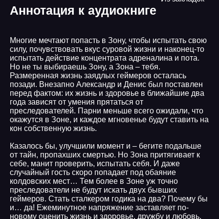
Аннотация к аудиокниге
Многие мечтают попасть в Зону, чтобы испытать свою
силу, почувствовать вкус суровой жизни и наконец-то
испытать действие концентрата адреналина и пота.
Но не ты выбираешь Зону, а Зона – тебя.
Размеренная жизнь заядлых геймеров осталась
позади. Внезапно Александр и Денис был поставлен
перед фактом: их жизнь и здоровье в ближайшие два
года зависят от умения прятаться от
преследователей. Парни меньше всего ожидали, что
окажутся в Зоне, и каждое мгновенье будут ставить на
кон собственную жизнь.
Казалось бы, улучшили момент и – бегите подальше
от тайн, пропахших смертью. Но Зона притягивает к
себе, манит проверить, испытать себя. И даже
случайный гость скоро попадает под обаяние
колдовских мест… Тем более в Зоне уж точно
преследователи не будут искать двух бывших
геймеров. Стать сталкером годика на два? Почему бы
и… да! Ежеминутное напряжение заставляет по-
новому оценить жизнь и здоровье, дружбу и любовь.