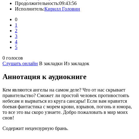
Продолжительность:
09:43:56
Исполнитель:
Кирилл Головин
0
1
2
3
4
5
0 голосов
Слушать онлайн
В закладки
Из закладок
Аннотация к аудиокниге
Кем являются ангелы на самом деле? Что от нас скрывает
правительство? Сможет ли простой человек противостоять
небесам и вырваться из круга сансары! Если вам нравится
боевая фантастика с морем крови, взрывов, погонь и юмора,
то все это вы скоро узнаете. Добро пожаловать в мир моих
снов!
Содержит нецензурную брань.
---