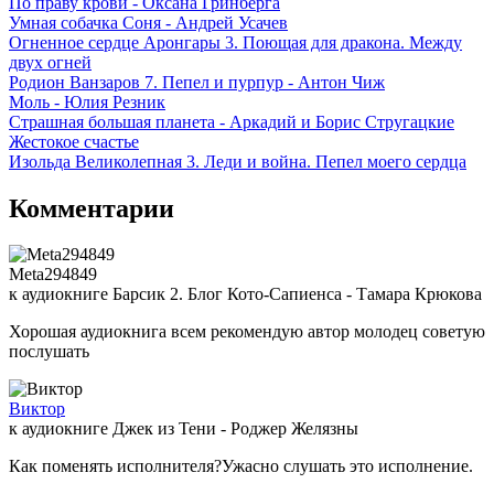
По праву крови - Оксана Гринберга
Умная собачка Соня - Андрей Усачев
Огненное сердце Аронгары 3. Поющая для дракона. Между
двух огней
Родион Ванзаров 7. Пепел и пурпур - Антон Чиж
Моль - Юлия Резник
Страшная большая планета - Аркадий и Борис Стругацкие
Жестокое счастье
Изольда Великолепная 3. Леди и война. Пепел моего сердца
Комментарии
Meta294849
к аудиокниге Барсик 2. Блог Кото-Сапиенса - Тамара Крюкова
Хорошая аудиокнига всем рекомендую автор молодец советую
послушать
Виктор
к аудиокниге Джек из Тени - Роджер Желязны
Как поменять исполнителя?Ужасно слушать это исполнение.