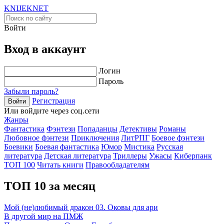
KNIJEK
NET
Войти
Вход в аккаунт
Логин
Пароль
Забыли пароль?
Регистрация
Войти
Или войдите через соц.сети
Жанры
Фантастика
Фэнтези
Попаданцы
Детективы
Романы
Любовное фэнтези
Приключения
ЛитРПГ
Боевое фэнтези
Боевики
Боевая фантастика
Юмор
Мистика
Русская
литература
Детская литература
Триллеры
Ужасы
Киберпанк
ТОП 100
Читать книги
Правообладателям
ТОП 10 за месяц
Мой (не)любимый дракон 03. Оковы для ари
В другой мир на ПМЖ