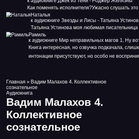
к аудиокниге Джек из Тени - Роджер Желязны
Как поменять исполнителя?Ужасно слушать это
Наталья
к аудиокниге Звезды и Лисы - Татьяна Устино
Татьяна Устинова моя любимая писательница
Рамиль
к аудиокниге Мир неправильных магов 1. Ну во
Книга интересная, но озвучка подкачала, слиш
интонации присутствуют, но особо не восприн
Главная
» Вадим Малахов 4. Коллективное
сознательное
Аудиокнига
Вадим Малахов 4.
Коллективное
сознательное