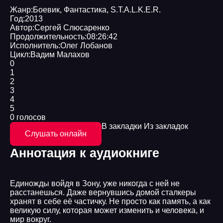
Жанр:
Боевик
,
Фантастика
,
S.T.A.L.K.E.R.
Год:
2013
Автор:
Сергей Слюсаренко
Продолжительность:
08:26:42
Исполнитель:
Олег Лобанов
Цикл:
Вадим Малахов
0
1
2
3
4
5
0 голосов
В закладки
Из закладок
Слушать онлайн
Аннотация к аудиокниге
Единожды войдя в Зону, уже никогда с ней не
расстанешься. Даже вернувшись домой сталкеры
хранят в себе её частичку. Не просто как память, а как
великую силу, которая может изменить и человека, и
мир вокруг.