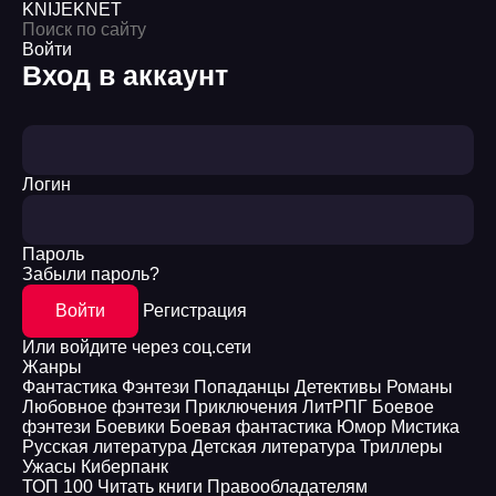
KNIJEK
NET
Войти
Вход в аккаунт
Логин
Пароль
Забыли пароль?
Войти
Регистрация
Или войдите через соц.сети
Жанры
Фантастика
Фэнтези
Попаданцы
Детективы
Романы
Любовное фэнтези
Приключения
ЛитРПГ
Боевое
фэнтези
Боевики
Боевая фантастика
Юмор
Мистика
Русская литература
Детская литература
Триллеры
Ужасы
Киберпанк
ТОП 100
Читать книги
Правообладателям