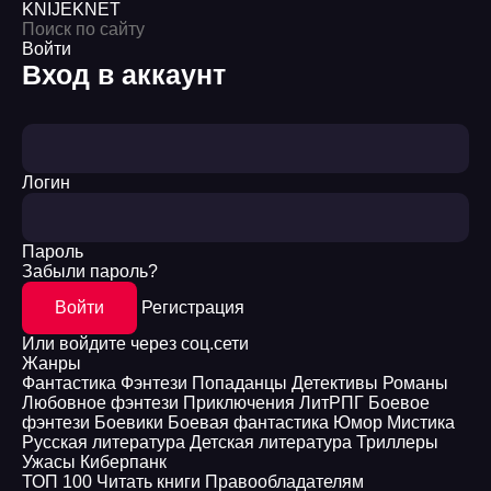
KNIJEK
NET
Войти
Вход в аккаунт
Логин
Пароль
Забыли пароль?
Войти
Регистрация
Или войдите через соц.сети
Жанры
Фантастика
Фэнтези
Попаданцы
Детективы
Романы
Любовное фэнтези
Приключения
ЛитРПГ
Боевое
фэнтези
Боевики
Боевая фантастика
Юмор
Мистика
Русская литература
Детская литература
Триллеры
Ужасы
Киберпанк
ТОП 100
Читать книги
Правообладателям