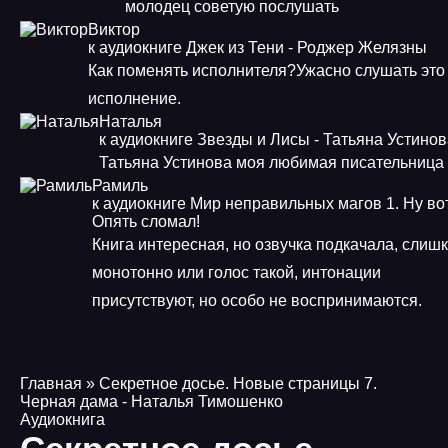
молодец советую послушать
Виктор
к аудиокниге Джек из Тени - Роджер Желязны
Как поменять исполнителя?Ужасно слушать это
исполнение.
Наталья
к аудиокниге Звезды и Лисы - Татьяна Устино
Татьяна Устинова моя любимая писательница
Рамиль
к аудиокниге Мир неправильных магов 1. Ну во
Опять сломал!
Книга интересная, но озвучка подкачала, слиш
монотонно или голос такой, интонации
присутствуют, но особо не воспринимаются.
Главная
» Секретное досье. Новые страницы 7.
Черная дама - Наталья Тимошенко
Аудиокнига