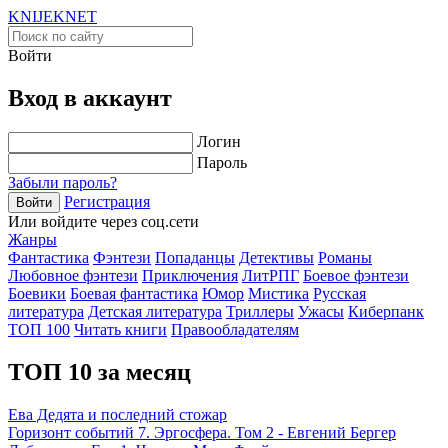
KNIJEK
NET
Войти
Вход в аккаунт
Логин
Пароль
Забыли пароль?
Регистрация
Войти
Или войдите через соц.сети
Жанры
Фантастика
Фэнтези
Попаданцы
Детективы
Романы
Любовное фэнтези
Приключения
ЛитРПГ
Боевое фэнтези
Боевики
Боевая фантастика
Юмор
Мистика
Русская
литература
Детская литература
Триллеры
Ужасы
Киберпанк
ТОП 100
Читать книги
Правообладателям
ТОП 10 за месяц
Ева Дедята и последний стожар
Горизонт событий 7. Эргосфера. Том 2 - Евгений Бергер