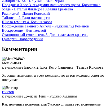
Лабиринты Ехо 1. Чужак - Макс Фрай
Порядок и Хаос 3. Академия магического права. Брюнетка в
осаде - Наталья Жильцова Азалия Еремеева
Расписной - Данил Корецкий
Тайлисан 2. Ради настоящего
Школа темных 4. Богиня хаоса
Восхождение Тёмного Ангела - Реджинальд Романов
Воскресение - Лев Толстой
Станционный смотритель 3. Долг платежом красен -
Григорий Шаргородский
Комментарии
Meta294849
к аудиокниге Барсик 2. Блог Кото-Сапиенса - Тамара Крюкова
Хорошая аудиокнига всем рекомендую автор молодец советую
послушать
Виктор
к аудиокниге Джек из Тени - Роджер Желязны
Как поменять исполнителя?Ужасно слушать это исполнение.