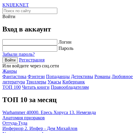
KNIJEK
NET
Войти
Вход в аккаунт
Логин
Пароль
Забыли пароль?
Регистрация
Войти
Или войдите через соц.сети
Жанры
Фантастика
Фэнтези
Попаданцы
Детективы
Романы
Любовное
литература
Триллеры
Ужасы
Киберпанк
ТОП 100
Читать книги
Правообладателям
ТОП 10 за месяц
Warhammer 40000. Ересь Хоруса 13. Немезида
Анатомия призраков
Оттуда-Туда
Инфериор 2. Инфер - Дем Михайлов