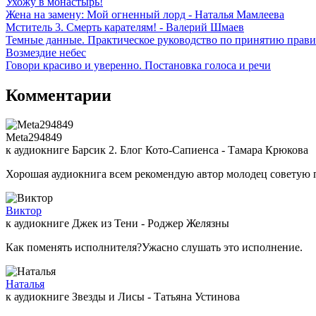
Ухожу в монастырь!
Жена на замену: Мой огненный лорд - Наталья Мамлеева
Мститель 3. Смерть карателям! - Валерий Шмаев
Темные данные. Практическое руководство по принятию прав
Возмездие небес
Говори красиво и уверенно. Постановка голоса и речи
Комментарии
Meta294849
к аудиокниге Барсик 2. Блог Кото-Сапиенса - Тамара Крюкова
Хорошая аудиокнига всем рекомендую автор молодец советую 
Виктор
к аудиокниге Джек из Тени - Роджер Желязны
Как поменять исполнителя?Ужасно слушать это исполнение.
Наталья
к аудиокниге Звезды и Лисы - Татьяна Устинова