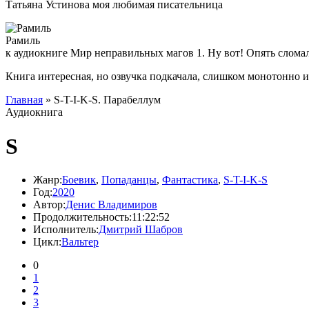
Татьяна Устинова моя любимая писательница
Рамиль
к аудиокниге Мир неправильных магов 1. Ну вот! Опять слома
Книга интересная, но озвучка подкачала, слишком монотонно 
Главная
» S-T-I-K-S. Парабеллум
Аудиокнига
S
Жанр:
Боевик
,
Попаданцы
,
Фантастика
,
S-T-I-K-S
Год:
2020
Автор:
Денис Владимиров
Продолжительность:
11:22:52
Исполнитель:
Дмитрий Шабров
Цикл:
Вальтер
0
1
2
3