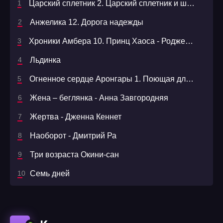
Царский сплетник 2. Царский сплетник и шемаханская царица - Олег Шелонин
Анжелика 12. Дорога надежды
Хроники Амбера 10. Принц Хаоса - Роджер Желязны
Льдинка
Огненное сердце Аронгары 1. Поющая для дракона
Жена – беглянка - Анна Завгородняя
Жертва - Дженна Кеннет
Наоборот - Дмитрий Ра
Три возраста Окини-сан
Семь дней