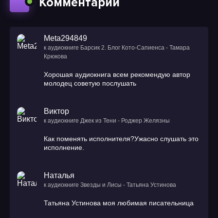
Комментарии
Meta294849
к аудиокниге Барсик 2. Блог Кото-Сапиенса - Тамара
Крюкова
Хорошая аудиокнига всем рекомендую автор
молодец советую послушать
Виктор
к аудиокниге Джек из Тени - Роджер Желязны
Как поменять исполнителя?Ужасно слушать это
исполнение.
Наталья
к аудиокниге Звезды и Лисы - Татьяна Устинова
Татьяна Устинова моя любимая писательница