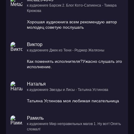
к аудиокниге Барсик 2. Блог Кото-Сапиенса - Тамара
Крюкова
Хорошая аудиокнига всем рекомендую автор
молодец советую послушать
Виктор
к аудиокниге Джек из Тени - Роджер Желязны
Как поменять исполнителя?Ужасно слушать это
исполнение.
Наталья
к аудиокниге Звезды и Лисы - Татьяна Устинова
Татьяна Устинова моя любимая писательница
Рамиль
к аудиокниге Мир неправильных магов 1. Ну вот! Опять
сломал!