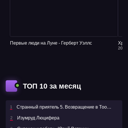
Первые люди на Луне - Герберт Уэллс
Хрон
2016
ТОП 10 за месяц
Странный приятель 5. Возвращение в Тооредаан. Книга 2 - Егор Чекрыгин
Изумруд Люцифера