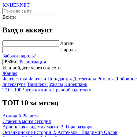
KNIJEK
NET
Войти
Вход в аккаунт
Логин
Пароль
Забыли пароль?
Регистрация
Войти
Или войдите через соц.сети
Жанры
Фантастика
Фэнтези
Попаданцы
Детективы
Романы
Любовное
литература
Триллеры
Ужасы
Киберпанк
ТОП 100
Читать книги
Правообладателям
ТОП 10 за месяц
Асмодей Pictures
Станешь моим сегодня
Арлонская академия магии 3. Гора раздора
Останкинские истории 2. Аптекарь - Владимир Орлов