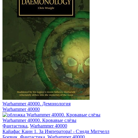
Warhammer 40000. Демонология
Warhammer 40000
Warhammer 40000. Кровавые слёзы
Фантастика
,
Warhammer 40000
Кайафас Каин 1. За Императора! - Сэнди Митчелл
Боевик
,
Фантастика
,
Warhammer 40000