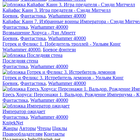
Кайафас Каин 3. Игра предателя - Сэнди Митчелл
Боевик
,
Фантастика
,
Warhammer 40000
Кайафас Каин 7. Избранные воины Императора - Сэнди Митче
Фантастика
,
Warhammer 40000
Возвышение Хоруса - Дэн Абнетт
Боевик
,
Фантастика
,
Warhammer 40000
Готрек и Феликс 1. Победитель троллей - Уильям Кинг
Warhammer 40000
,
Боевое фэнтези
Последняя стена
Фантастика
,
Warhammer 40000
Готрек и Феликс 3. Истребитель демонов - Уильям Кинг
Боевик
,
Фантастика
,
Warhammer 40000
Ересь Хоруса: Персонажи 1. Вальдор. Рождение Империума - К
Фантастика
,
Warhammer 40000
Император ожидает
Фантастика
,
Warhammer 40000
Knijek
Net
Жанры
Авторы
Чтецы
Циклы
Правообладателям
Контакты
Поддержка
help@knijek.net