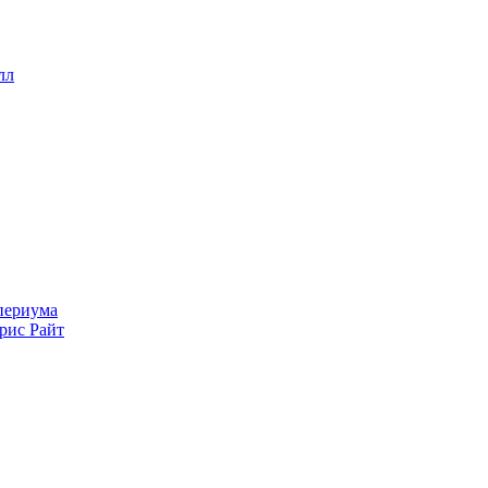
лл
рис Райт