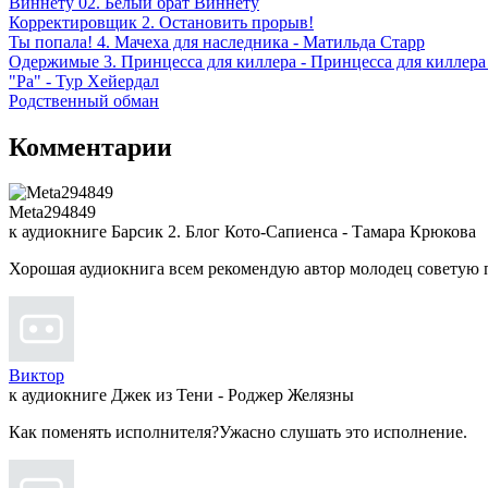
Виннету 02. Белый брат Виннету
Корректировщик 2. Остановить прорыв!
Ты попала! 4. Мачеха для наследника - Матильда Старр
Одержимые 3. Принцесса для киллера - Принцесса для киллера
"Ра" - Тур Хейердал
Родственный обман
Комментарии
Meta294849
к аудиокниге Барсик 2. Блог Кото-Сапиенса - Тамара Крюкова
Хорошая аудиокнига всем рекомендую автор молодец советую 
Виктор
к аудиокниге Джек из Тени - Роджер Желязны
Как поменять исполнителя?Ужасно слушать это исполнение.