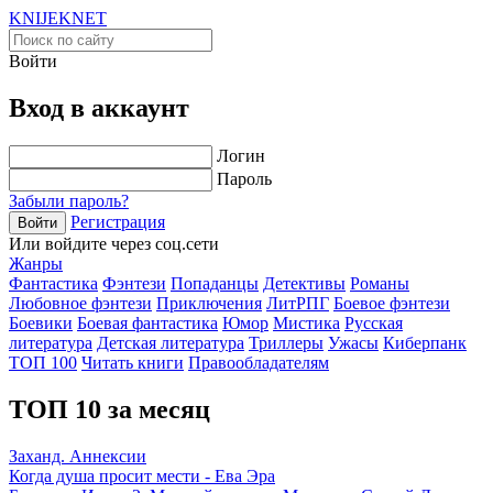
KNIJEK
NET
Войти
Вход в аккаунт
Логин
Пароль
Забыли пароль?
Регистрация
Войти
Или войдите через соц.сети
Жанры
Фантастика
Фэнтези
Попаданцы
Детективы
Романы
Любовное фэнтези
Приключения
ЛитРПГ
Боевое фэнтези
Боевики
Боевая фантастика
Юмор
Мистика
Русская
литература
Детская литература
Триллеры
Ужасы
Киберпанк
ТОП 100
Читать книги
Правообладателям
ТОП 10 за месяц
Заханд. Аннексии
Когда душа просит мести - Ева Эра