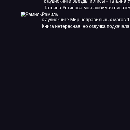
к аудиокниге Звезды и Лисы - Татьяна 
Татьяна Устинова моя любимая писат
Рамиль
к аудиокниге Мир неправильных магов 1.
Книга интересная, но озвучка подкачала