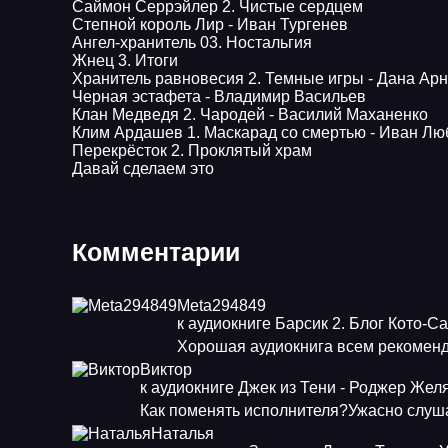
Саймон Серрэйлер 2. Чистые сердцем
Степной король Лир - Иван Тургенев
Ангел-хранитель 03. Ностальгия
Жнец 3. Итоги
Хранитель равновесия 2. Темные игры - Дана Ар
Черная эстафета - Владимир Васильев
Клан Медведя 2. Чародей - Василий Маханенко
Клим Ардашев 1. Маскарад со смертью - Иван Лю
Перекрёсток 2. Проклятый храм
Давай сделаем это
Комментарии
Meta294849
к аудиокниге Барсик 2. Блог Кото-С
Хорошая аудиокнига всем рекоменд
Виктор
к аудиокниге Джек из Тени - Роджер Жел
Как поменять исполнителя?Ужасно слуша
Наталья