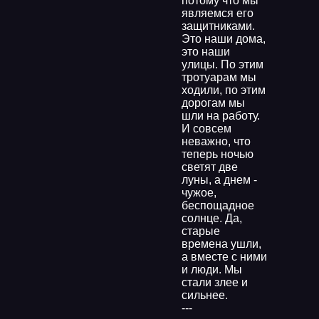
потому что мы
являемся его
защитниками.
Это наши дома,
это наши
улицы. По этим
тротуарам мы
ходили, по этим
дорогам мы
шли на работу.
И совсем
неважно, что
теперь ночью
светят две
луны, а днем -
чужое,
беспощадное
солнце. Да,
старые
времена ушли,
а вместе с ними
и люди. Мы
стали злее и
сильнее.
---