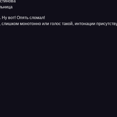
Устинова
ельница
 Ну вот! Опять сломал!
, слишком монотонно или голос такой, интонации присутств