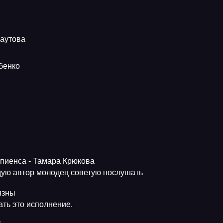
наутова
бенко
апиенса - Тамара Крюкова
ую автор молодец советую послушать
язны
ть это исполнение.