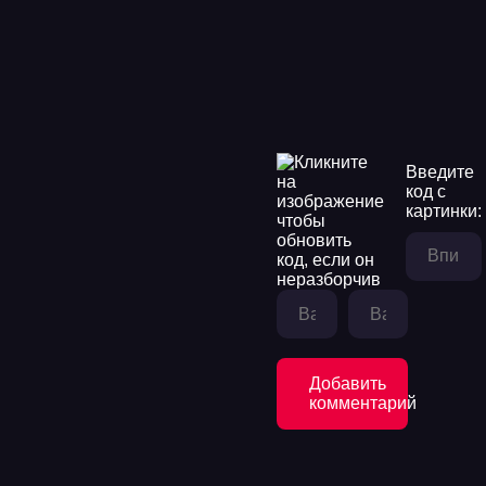
Введите
код с
картинки:
Добавить
комментарий