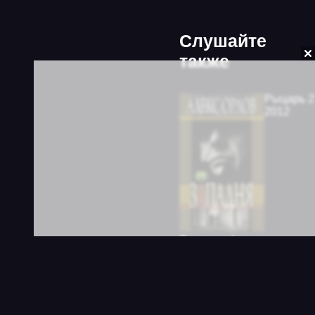
Слушайте
также
2012
Правила большой игры 1. Западня
2004