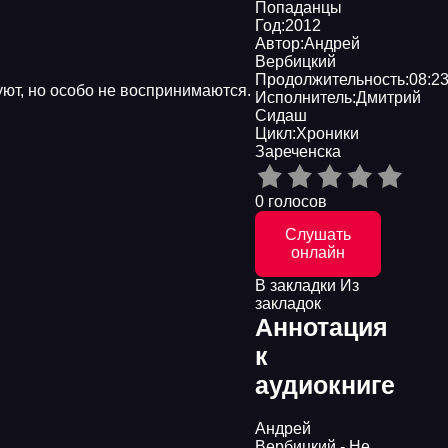
Попаданцы
Год:
2012
Автор:
Андрей
Вербицкий
Продолжительность:
08:23
уют, но особо не воспринимаются.
Исполнитель:
Дмитрий
Сидаш
Цикл:
Хроники
Зареченска
0 голосов
Слушать
онлайн
В закладки
Из
закладок
Аннотация
к
аудиокниге
Андрей
Вербицкий - Не