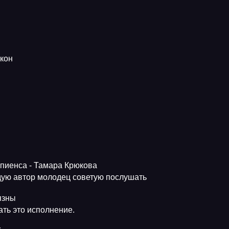
кон
апиенса - Тамара Крюкова
ую автор молодец советую послушать
язны
ть это исполнение.