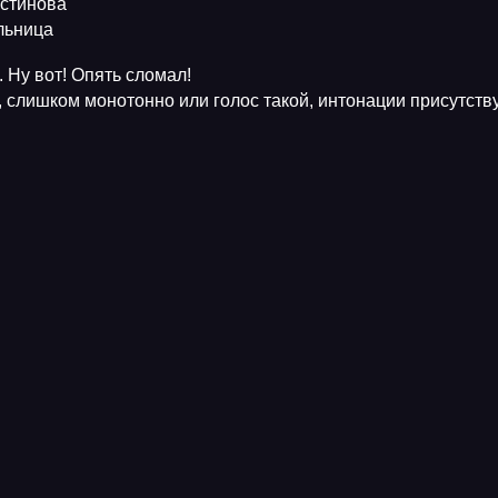
Устинова
ельница
 Ну вот! Опять сломал!
, слишком монотонно или голос такой, интонации присутств