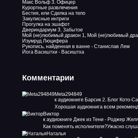
Макс Вольф 3. Офицер
Курортные развлечения
Бестия, или Сделка на тело
Закулисные интриги
Прогулка на эшафот
Двериндариум 3. Забытое
Мой (не)любимый дракон 1, Мой (не)любимый дра
Изумруд Люцифера
Рукопись, найденная в ванне - Станислав Лем
Йога Васиштхи - Васиштха
Комментарии
Meta294849
к аудиокниге Барсик 2. Блог Кото-С
Хорошая аудиокнига всем рекоменд
Виктор
к аудиокниге Джек из Тени - Роджер Жел
Как поменять исполнителя?Ужасно слуша
Наталья