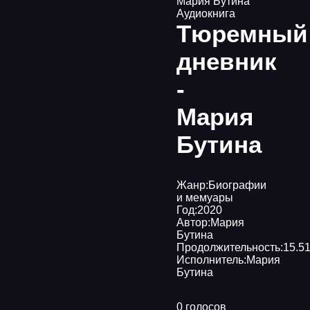
Мария Бутина
Аудиокнига
Тюремный
дневник
-
Мария
Бутина
Жанр:
Биографии
и мемуары
Год:
2020
Автор:
Мария
Бутина
Продолжительность:
15.51
Исполнитель:
Мария
Бутина
0 голосов