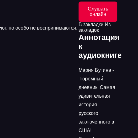
Слушать
онлайн
В закладки
Из
уют, но особо не воспринимаются.
закладок
Аннотация
к
аудиокниге
Мария Бутина -
Тюремный
дневник. Самая
удивительная
история
русского
заключенного в
США!