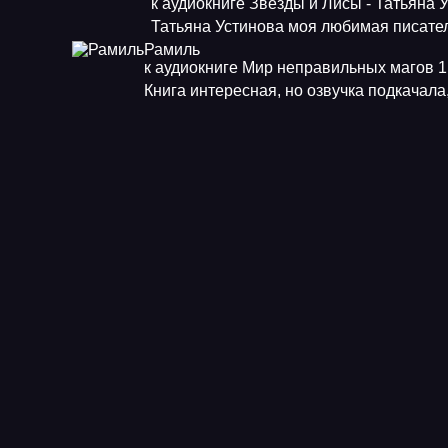
к аудиокниге Звезды и Лисы - Татьяна 
Татьяна Устинова моя любимая писат
Рамиль
к аудиокниге Мир неправильных магов 1.
Книга интересная, но озвучка подкачала