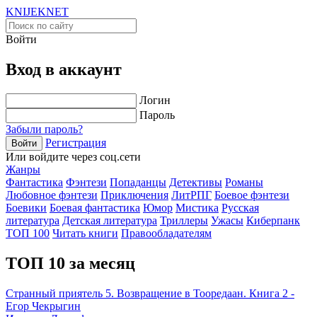
KNIJEK
NET
Войти
Вход в аккаунт
Логин
Пароль
Забыли пароль?
Регистрация
Войти
Или войдите через соц.сети
Жанры
Фантастика
Фэнтези
Попаданцы
Детективы
Романы
Любовное фэнтези
Приключения
ЛитРПГ
Боевое фэнтези
Боевики
Боевая фантастика
Юмор
Мистика
Русская
литература
Детская литература
Триллеры
Ужасы
Киберпанк
ТОП 100
Читать книги
Правообладателям
ТОП 10 за месяц
Странный приятель 5. Возвращение в Тооредаан. Книга 2 -
Егор Чекрыгин