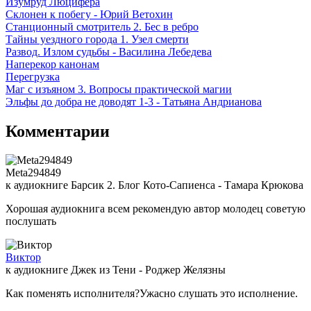
Изумруд Люцифера
Склонен к побегу - Юрий Ветохин
Станционный смотритель 2. Бес в ребро
Тайны уездного города 1. Узел смерти
Развод. Излом судьбы - Василина Лебедева
Наперекор канонам
Перегрузка
Маг с изъяном 3. Вопросы практической магии
Эльфы до добра не доводят 1-3 - Татьяна Андрианова
Комментарии
Meta294849
к аудиокниге Барсик 2. Блог Кото-Сапиенса - Тамара Крюкова
Хорошая аудиокнига всем рекомендую автор молодец советую
послушать
Виктор
к аудиокниге Джек из Тени - Роджер Желязны
Как поменять исполнителя?Ужасно слушать это исполнение.