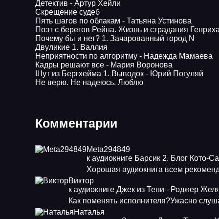
Детектив - Артур Хейли
Скрещение судеб
Пять шагов по облакам - Татьяна Устинова
Поэт с берегов Рейна. Жизнь и страдания Генрих
Почему бы и нет? 1. Зачарованный город N
Двуликие 1. Валлия
Неприятности по алгоритму - Надежда Мамаева
Кадры решают все - Мария Воронова
Шут из Бергхейма 1. Выводок - Юрий Погуляй
Не верю. Не надеюсь. Люблю
Комментарии
Meta294849
к аудиокниге Барсик 2. Блог Кото-С
Хорошая аудиокнига всем рекоменд
Виктор
к аудиокниге Джек из Тени - Роджер Жел
Как поменять исполнителя?Ужасно слуша
Наталья