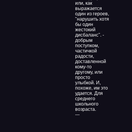
или, как
выражается
один из героев,
"нарушить хотя
бы один
жестокий
дисбаланс". -
добрым
поступком,
частичкой
радости,
доставленной
кому-то
другому, или
просто
улыбкой. И,
похоже, им это
удается. Для
среднего
школьного
возраста.
---