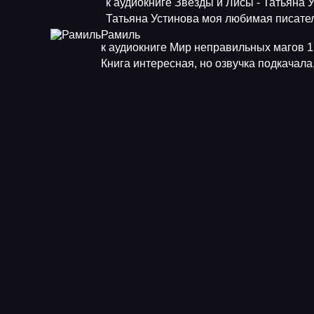
к аудиокниге Звезды и Лисы - Татьяна 
Татьяна Устинова моя любимая писат
Рамиль
к аудиокниге Мир неправильных магов 1.
Книга интересная, но озвучка подкачала