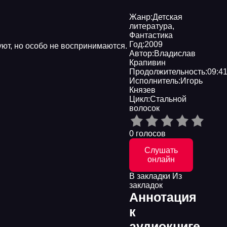
Жанр:
Детская
литература
,
Фантастика
Год:
2009
уют, но особо не воспринимаются.
Автор:
Владислав
Крапивин
Продолжительность:
09:41
Исполнитель:
Игорь
Князев
Цикл:
Стальной
волосок
0 голосов
Слушать
онлайн
В закладки
Из
закладок
Аннотация
к
аудиокниге