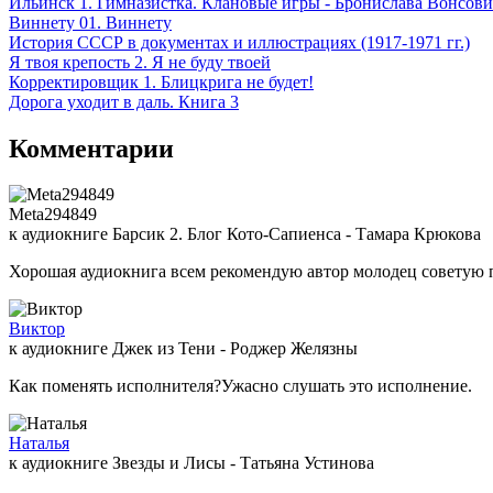
Ильинск 1. Гимназистка. Клановые игры - Бронислава Вонсов
Виннету 01. Виннету
История СССР в документах и иллюстрациях (1917-1971 гг.)
Я твоя крепость 2. Я не буду твоей
Корректировщик 1. Блицкрига не будет!
Дорога уходит в даль. Книга 3
Комментарии
Meta294849
к аудиокниге Барсик 2. Блог Кото-Сапиенса - Тамара Крюкова
Хорошая аудиокнига всем рекомендую автор молодец советую 
Виктор
к аудиокниге Джек из Тени - Роджер Желязны
Как поменять исполнителя?Ужасно слушать это исполнение.
Наталья
к аудиокниге Звезды и Лисы - Татьяна Устинова