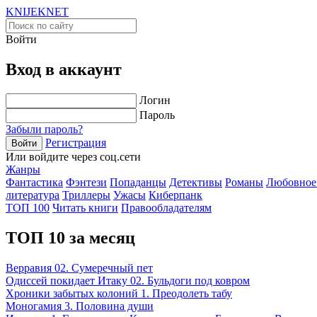
KNIJEK
NET
Войти
Вход в аккаунт
Логин
Пароль
Забыли пароль?
Регистрация
Войти
Или войдите через соц.сети
Жанры
Фантастика
Фэнтези
Попаданцы
Детективы
Романы
Любовное
литература
Триллеры
Ужасы
Киберпанк
ТОП 100
Читать книги
Правообладателям
ТОП 10 за месяц
Верравия 02. Сумеречный пет
Одиссей покидает Итаку 02. Бульдоги под ковром
Хроники забытых колоний 1. Преодолеть табу
Моногамия 3. Половина души